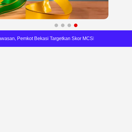
 Daftar Pilkades Jejalen Jaya, Serukan Pemilu Damai
a Tirta Patriot Minta Maaf atas Penurunan Kualitas Air
gawasan, Pemkot Bekasi Targetkan Skor MCSP KPK Naik
RI, Harli Siregar Perkuat SDM Penegak Hukum
 Cegah Korupsi dan Bijak Bermedia Sosial
 Brigade Pangan di Bekasi, Target IP Naik Jadi 300
Pencemaran Kali Cileungsi, Kualitas Air Lampaui Baku Mutu
piade Matematika Internasional di Malaysia