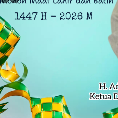
DLH Kota Bekasi Temukan Indikasi 
Siswa SD di Bekasi Raih Emas Olim
Kejagung Serahkan 6 Tersangka Ko
Anak Pengetik Naskah Proklamasi