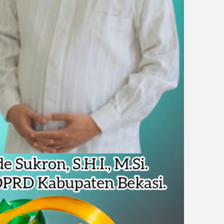
Pencemaran Kali Cileungsi, Kualitas Air Lampaui Baku Mutu
piade Matematika Internasional di Malaysia
rupsi Tata Kelola Minyak ke Penuntut Umum
 Dapat Undangan HUT RI dari Presiden Prabowo