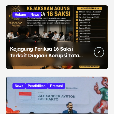
Hukum
News
Kejagung Periksa 16 Saksi
Terkait Dugaan Korupsi Tata
Kelola Program MBG
News
Pendidikan
Prestasi