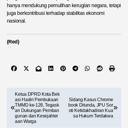
hanya mendukung pemulihan kerugian negara, tetapi
juga berkontribusi terhadap stabilitas ekonomi
nasional.
(Red)
N
Ketua DPRD Kota Bek
a
asi Hadiri Pembukaan
Sidang Kasus Chrome
TMMD ke-128, Tegask
book Ditunda, JPU Sor
v
an Dukungan Pemban
oti Ketidakhadiran Kua
gunan dan Kesejahter
sa Hukum Terdakwa
i
aan Warga