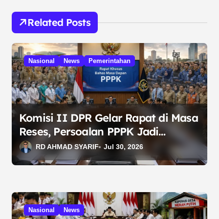
g
a
Related Posts
s
i
Nasional
News
Pemerintahan
p
o
s
Komisi II DPR Gelar Rapat di Masa
Reses, Persoalan PPPK Jadi
Prioritas Pembahasan
RD AHMAD SYARIF
Jul 30, 2026
Nasional
News