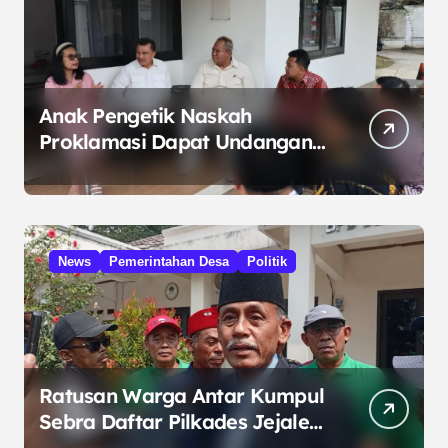
Anak Pengetik Naskah
Proklamasi Dapat Undangan
HUT RI dari Presiden
Prabowo
News
Pemerintahan Desa
Politik
Ratusan Warga Antar Kumpul
Sebra Daftar Pilkades Jejalen
Jaya, Serukan Pemilu Damai