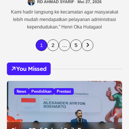
RD AHMAD SYARIF
Mei 27, 2026
Kami hadir langsung ke kecamatan agar masyarakat
lebih mudah mendapatkan pelayanan administrasi
kependudukan.” Henri Oka Hutagaol
P
1
2
…
5
a
g
You Missed
i
n
a
News
Pendidikan
Prestasi
s
i
p