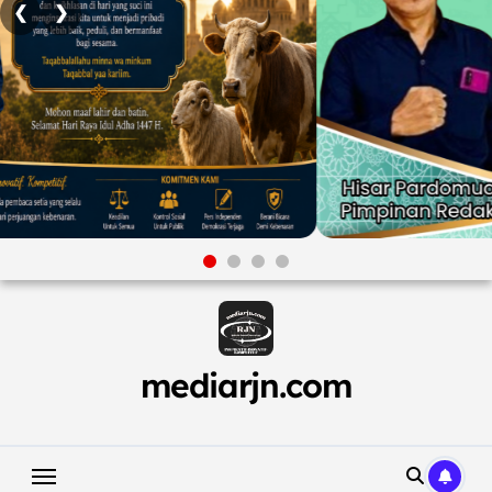
❮
❯
Skip
to
content
mediarjn.com