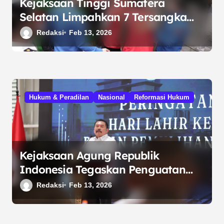
Kejaksaan Tinggi Sumatera
Selatan Limpahkan 7 Tersangka
Korupsi KUR Mikro Bank
Redaksi
Feb 13, 2026
Pemerintah ke Jaksa Penuntut
Umum
Hukum & Peradilan
Nasional
Reformasi Hukum
Kejaksaan Agung Republik
Indonesia Tegaskan Penguatan
Pemulihan Aset Nasional di Usia
Redaksi
Feb 13, 2026
Dua Tahun BPA