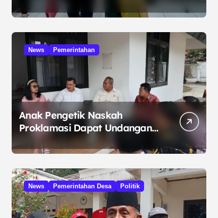
Kelola Minyak ke Penuntut
Umum
News
Pemerintahan
Anak Pengetik Naskah
Proklamasi Dapat Undangan
HUT RI dari Presiden
Prabowo
News
Pemerintahan Desa
Politik