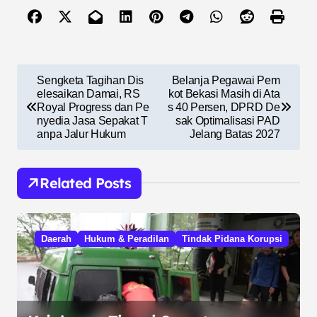
N
Sengketa Tagihan Dis
Belanja Pegawai Pem
a
elesaikan Damai, RS
kot Bekasi Masih di Ata
Royal Progress dan Pe
s 40 Persen, DPRD De
v
nyedia Jasa Sepakat T
sak Optimalisasi PAD
anpa Jalur Hukum
Jelang Batas 2027
i
g
Related Posts
a
s
i
Daerah
Hukum & Peradilan
Tindak Pidana Korupsi
p
o
s