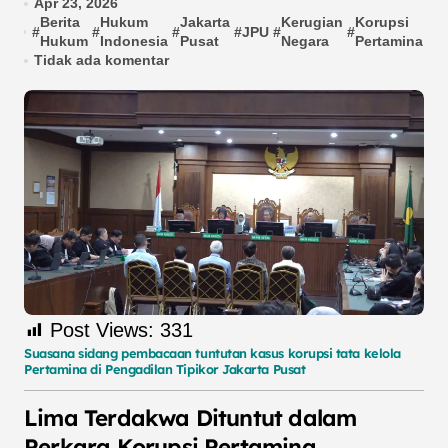
Apr 23, 2026
Berita
Hukum
Jakarta
Kerugian
Korupsi
p
#
#
#
#
JPU
#
#
#
Hukum
Indonesia
Pusat
Negara
Pertamina
ti
Tidak ada komentar
Post Views:
331
Suasana sidang pembacaan tuntutan kasus korupsi tata kelola
Pertamina di Pengadilan Tipikor Jakarta Pusat
Lima Terdakwa Dituntut dalam
Perkara Korupsi Pertamina