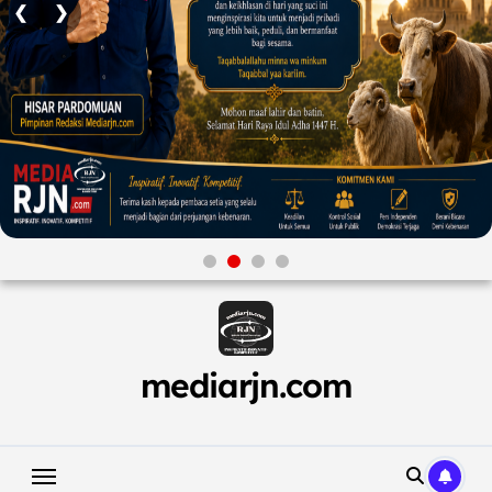
❮
❯
Skip
to
content
mediarjn.com