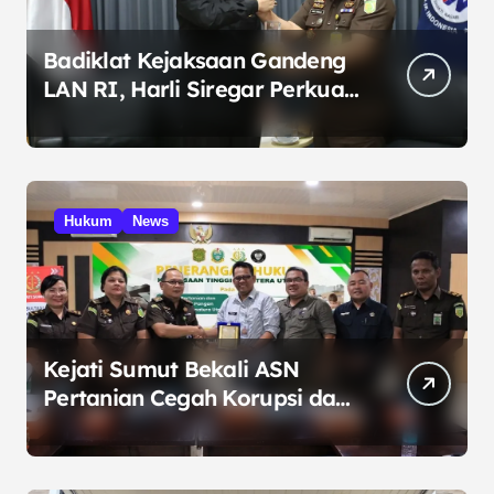
Badiklat Kejaksaan Gandeng
LAN RI, Harli Siregar Perkuat
SDM Penegak Hukum
Hukum
News
Kejati Sumut Bekali ASN
Pertanian Cegah Korupsi dan
Bijak Bermedia Sosial