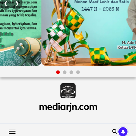
❮
❯
Skip
to
content
mediarjn.com