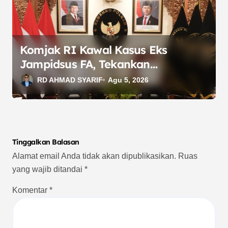
Komjak RI Kawal Kasus Eks
Jampidsus FA, Tekankan
Transparansi dan Independensi
RD AHMAD SYARIF
Agu 5, 2026
Tinggalkan Balasan
Alamat email Anda tidak akan dipublikasikan.
Ruas
yang wajib ditandai
*
Komentar
*