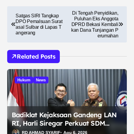
N
Di Tengah Penyidikan,
Satgas SIRI Tangkap
a
Puluhan Eks Anggota
DPO Pemalsuan Surat
DPRD Bekasi Kembali
asal Sulbar di Lapas T
v
kan Dana Tunjangan P
angerang
erumahan
i
g
Related Posts
a
s
i
Hukum
News
p
o
s
Badiklat Kejaksaan Gandeng LAN
RI, Harli Siregar Perkuat SDM
Penegak Hukum
RD AHMAD SYARIF
Agu 6, 2026