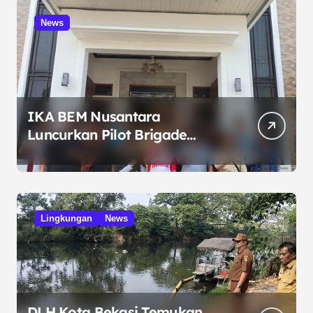
News
IKA BEM Nusantara
Luncurkan Pilot Brigade
Pangan di Bekasi, Target IP
Naik Jadi 300
Lingkungan
News
DLH Kota Bekasi Temukan