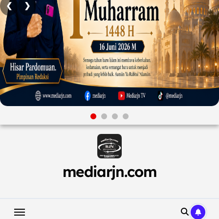
❮
❯
Skip
to
content
mediarjn.com