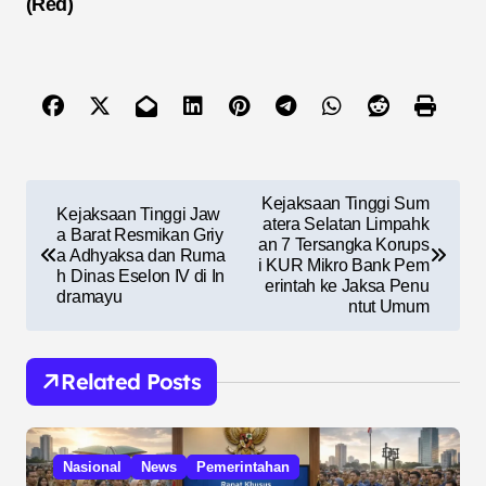
(Red)
N
Kejaksaan Tinggi Sum
Kejaksaan Tinggi Jaw
a
atera Selatan Limpahk
a Barat Resmikan Griy
an 7 Tersangka Korups
a Adhyaksa dan Ruma
v
i KUR Mikro Bank Pem
h Dinas Eselon IV di In
erintah ke Jaksa Penu
i
dramayu
ntut Umum
g
a
Related Posts
s
i
Nasional
News
Pemerintahan
p