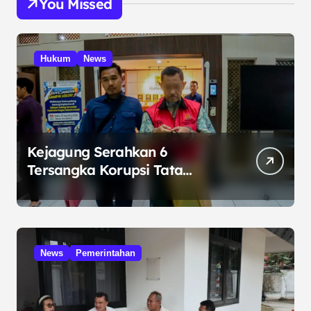
You Missed
Hukum
News
Kejagung Serahkan 6
Tersangka Korupsi Tata
Kelola Minyak ke Penuntut
Umum
News
Pemerintahan