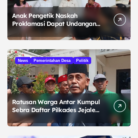
Anak Pengetik Naskah
Proklamasi Dapat Undangan
HUT RI dari Presiden
Prabowo
News
Pemerintahan Desa
Politik
Ratusan Warga Antar Kumpul
Sebra Daftar Pilkades Jejalen
Jaya, Serukan Pemilu Damai