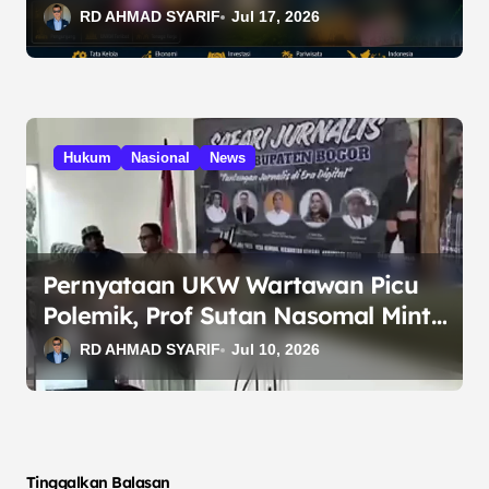
Nasional
RD AHMAD SYARIF
Jul 17, 2026
Hukum
Nasional
News
Pernyataan UKW Wartawan Picu
Polemik, Prof Sutan Nasomal Minta
PWI Bogor Klarifikasi
RD AHMAD SYARIF
Jul 10, 2026
Tinggalkan Balasan