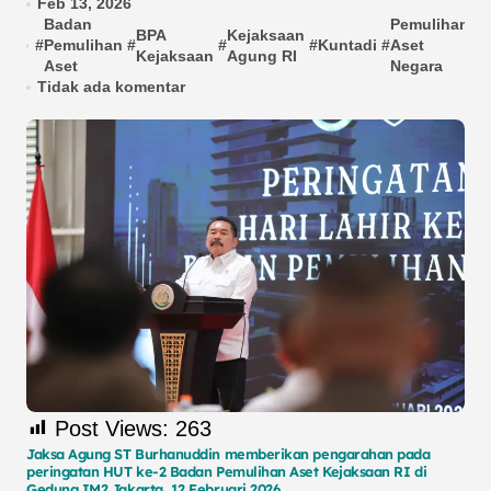
Feb 13, 2026
Badan
Pemulihan
BPA
Kejaksaan
#
Pemulihan
#
#
#
Kuntadi
#
Aset
#
Kejaksaan
Agung RI
Aset
Negara
Tidak ada komentar
Post Views:
263
Jaksa Agung ST Burhanuddin memberikan pengarahan pada
peringatan HUT ke-2 Badan Pemulihan Aset Kejaksaan RI di
Gedung IM2 Jakarta, 12 Februari 2026.