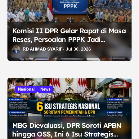
o
s
Komisi II DPR Gelar Rapat di Masa
Reses, Persoalan PPPK Jadi
Prioritas Pembahasan
RD AHMAD SYARIF
Jul 30, 2026
Nasional
News
MBG Dievaluasi, DPR Soroti APBN
hingga OSS, Ini 6 Isu Strategis