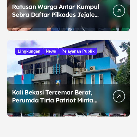
Ratusan Warga Antar Kumpul
Sebra Daftar Pilkades Jejalen
Jaya, Serukan Pemilu Damai
Lingkungan
News
Pelayanan Publik
Kali Bekasi Tercemar Berat,
Perumda Tirta Patriot Minta
Maaf atas Penurunan Kualitas
Air