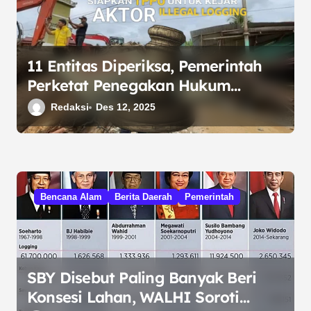
11 Entitas Diperiksa, Pemerintah
Perketat Penegakan Hukum
Kehutanan di Tapanuli Selatan
Redaksi
Des 12, 2025
Bencana Alam
Berita Daerah
Pemerintah
SBY Disebut Paling Banyak Beri
Konsesi Lahan, WALHI Soroti