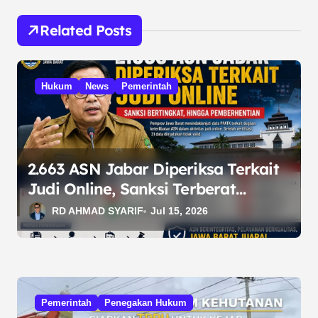
g
Related Posts
a
s
i
Hukum
News
Pemerintah
p
o
s
2.663 ASN Jabar Diperiksa Terkait
Judi Online, Sanksi Terberat
Berujung Pemberhentian
RD AHMAD SYARIF
Jul 15, 2026
Pemerintah
Penegakan Hukum