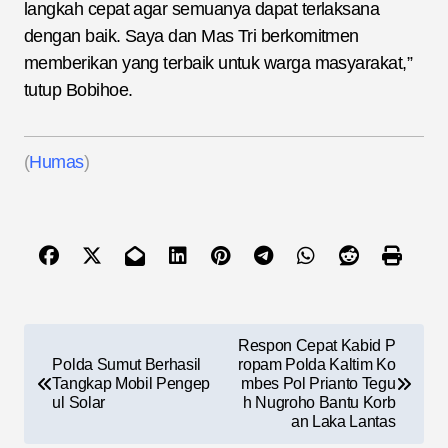
langkah cepat agar semuanya dapat terlaksana
dengan baik. Saya dan Mas Tri berkomitmen
memberikan yang terbaik untuk warga masyarakat,”
tutup Bobihoe.
(
Humas
)
N
Respon Cepat Kabid P
a
Polda Sumut Berhasil
ropam Polda Kaltim Ko
Tangkap Mobil Pengep
mbes Pol Prianto Tegu
v
ul Solar
h Nugroho Bantu Korb
an Laka Lantas
i