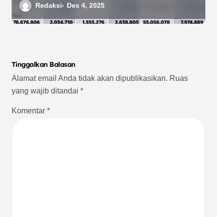
Dampaknya pada Bencana di
Redaksi
Des 4, 2025
Sumatera
Tinggalkan Balasan
Alamat email Anda tidak akan dipublikasikan.
Ruas
yang wajib ditandai
*
Komentar
*