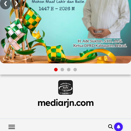
❮
❯
Skip
to
content
mediarjn.com