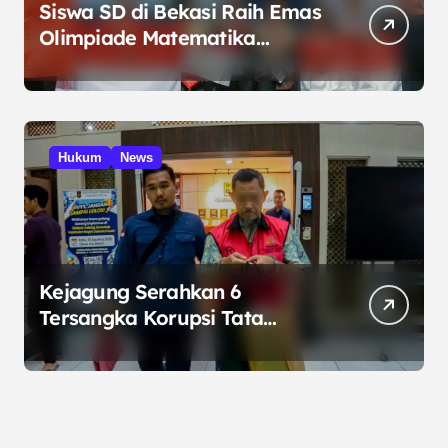
Siswa SD di Bekasi Raih Emas
Olimpiade Matematika
Internasional di Malaysia
Hukum
News
Kejagung Serahkan 6
Tersangka Korupsi Tata
Kelola Minyak ke Penuntut
Umum