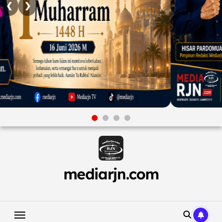
❮
❯
Skip
to
content
mediarjn.com