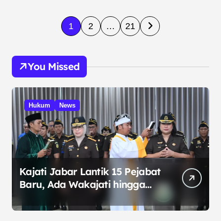
P
1
2
…
21
a
g
You Missed
i
n
a
Hukum
News
s
i
p
o
Kajati Jabar Lantik 15 Pejabat
Baru, Ada Wakajati hingga
s
Kajari