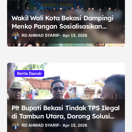
Wakil Wali Kota Bekasi Dampingi
Menko Pangan Sosialisasikan
Program MBG dan Tinjau Pasar
RD AHMAD SYARIF
Apr 15, 2026
Murah
Berita Daerah
Plt Bupati Bekasi Tindak TPS Ilegal
di Tambun Utara, Dorong Solusi
Pengelolaan Sampah
RD AHMAD SYARIF
Apr 15, 2026