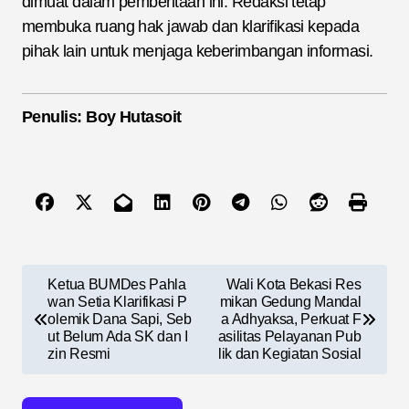
dimuat dalam pemberitaan ini. Redaksi tetap
membuka ruang hak jawab dan klarifikasi kepada
pihak lain untuk menjaga keberimbangan informasi.
Penulis: Boy Hutasoit
N
Ketua BUMDes Pahla
Wali Kota Bekasi Res
a
wan Setia Klarifikasi P
mikan Gedung Mandal
olemik Dana Sapi, Seb
a Adhyaksa, Perkuat F
v
ut Belum Ada SK dan I
asilitas Pelayanan Pub
zin Resmi
lik dan Kegiatan Sosial
i
g