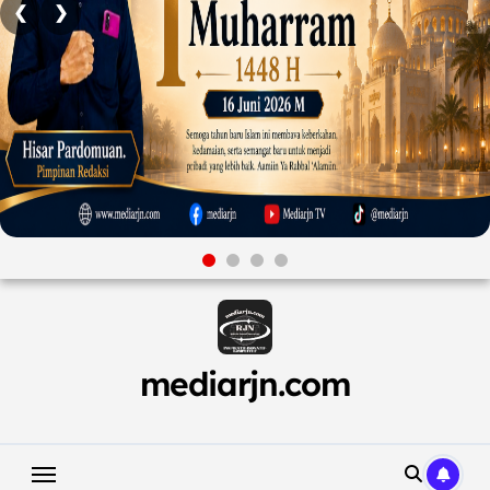
❮
❯
Skip
to
content
mediarjn.com