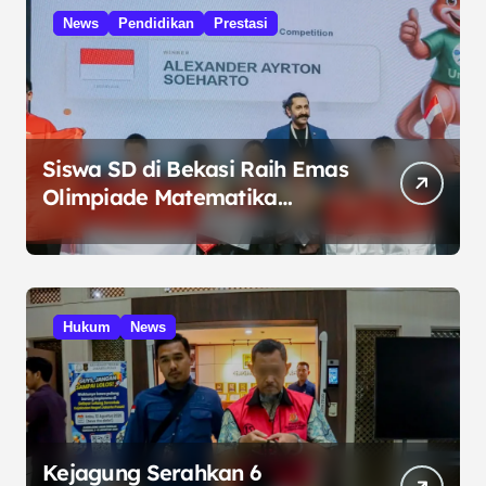
News
Pendidikan
Prestasi
Siswa SD di Bekasi Raih Emas
Olimpiade Matematika
Internasional di Malaysia
Hukum
News
Kejagung Serahkan 6