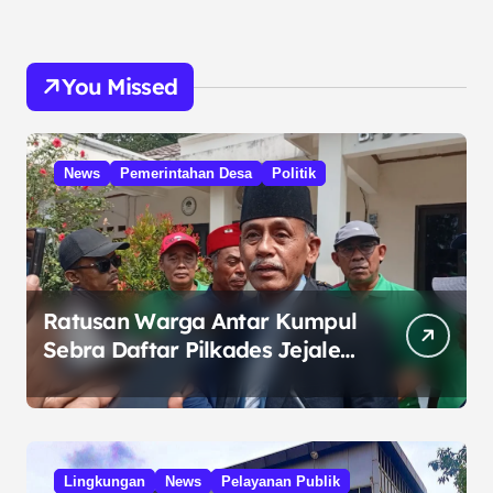
You Missed
News
Pemerintahan Desa
Politik
Ratusan Warga Antar Kumpul
Sebra Daftar Pilkades Jejalen
Jaya, Serukan Pemilu Damai
Lingkungan
News
Pelayanan Publik