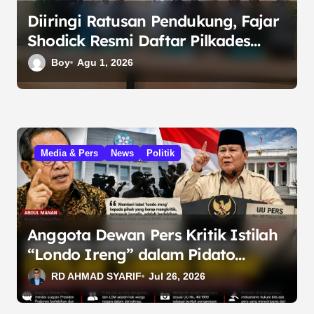
Diiringi Ratusan Pendukung, Fajar
Shodick Resmi Daftar Pilkades
Sumber Jaya 2026
Boy
Agu 1, 2026
Media & Pers
News
Politik
Anggota Dewan Pers Kritik Istilah
“Londo Ireng” dalam Pidato
Presiden Prabowo
RD AHMAD SYARIF
Jul 26, 2026