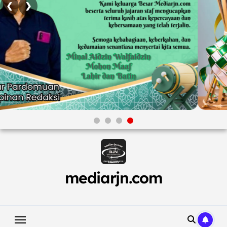
❮
❯
Skip
to
content
mediarjn.com