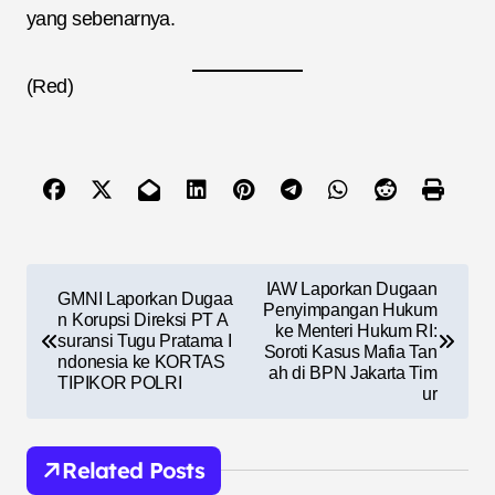
yang sebenarnya.
(Red)
N
IAW Laporkan Dugaan
GMNI Laporkan Dugaa
a
Penyimpangan Hukum
n Korupsi Direksi PT A
ke Menteri Hukum RI:
suransi Tugu Pratama I
v
Soroti Kasus Mafia Tan
ndonesia ke KORTAS
ah di BPN Jakarta Tim
i
TIPIKOR POLRI
ur
g
a
Related Posts