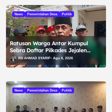
s
i
News
Pemerintahan Desa
Politik
p
o
s
Ratusan Warga Antar Kumpul
Sebra Daftar Pilkades Jejalen
Jaya, Serukan Pemilu Damai
RD AHMAD SYARIF
Agu 6, 2026
News
Pemerintahan Desa
Politik