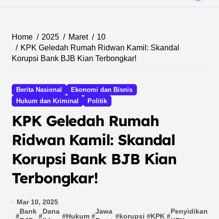
Home
2025
Maret
10
KPK Geledah Rumah Ridwan Kamil: Skandal
Korupsi Bank BJB Kian Terbongkar!
Berita Nasional
Ekonomi dan Bisnis
Hukum dan Kriminal
Politik
KPK Geledah Rumah
Ridwan Kamil: Skandal
Korupsi Bank BJB Kian
Terbongkar!
Mar 10, 2025
Bank
Dana
Jawa
Penyidikan
#
#
#
Hukum
#
#
korupsi
#
KPK
#
#
P