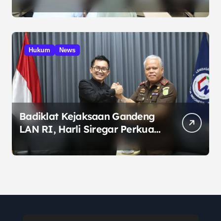
Targetkan Skor MCSP KPK
Naik
Hukum
News
Badiklat Kejaksaan Gandeng
LAN RI, Harli Siregar Perkuat
SDM Penegak Hukum