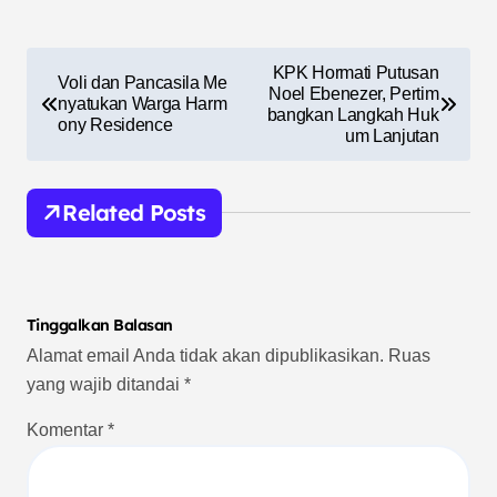
N
KPK Hormati Putusan
Voli dan Pancasila Me
a
Noel Ebenezer, Pertim
nyatukan Warga Harm
bangkan Langkah Huk
ony Residence
v
um Lanjutan
i
g
Related Posts
a
s
i
Tinggalkan Balasan
p
Alamat email Anda tidak akan dipublikasikan.
Ruas
yang wajib ditandai
*
o
s
Komentar
*