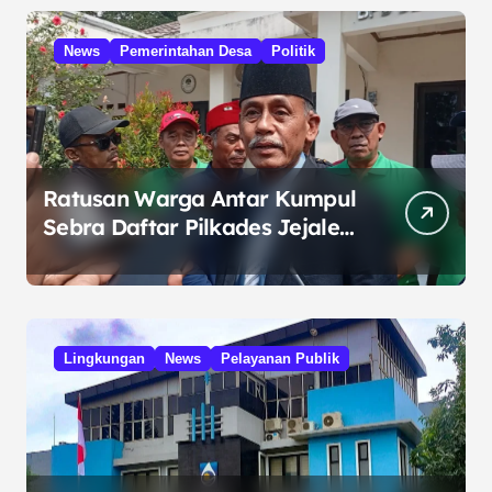
News
Pemerintahan Desa
Politik
Ratusan Warga Antar Kumpul
Sebra Daftar Pilkades Jejalen
Jaya, Serukan Pemilu Damai
Lingkungan
News
Pelayanan Publik