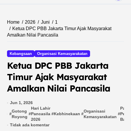
Home
2026
Juni
1
Ketua DPC PBB Jakarta Timur Ajak Masyarakat
Amalkan Nilai Pancasila
Kebangsaan
Organisasi Kemasyarakatan
Ketua DPC PBB Jakarta
Timur Ajak Masyarakat
Amalkan Nilai Pancasila
Jun 1, 2026
Hari Lahir
Panca
Gotong
Organisasi
#
#
Pancasila
#
Kebhinekaan
#
#
Peme
Royong
Kemasyarakatan
2026
Bang
Tidak ada komentar