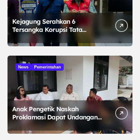
Kejagung Serahkan 6
Tersangka Korupsi Tata
Kelola Minyak ke Penuntut
Umum
News
Pemerintahan
Anak Pengetik Naskah
Proklamasi Dapat Undangan
HUT RI dari Presiden
Prabowo