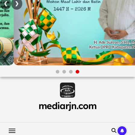
❮
❯
Skip
to
content
mediarjn.com