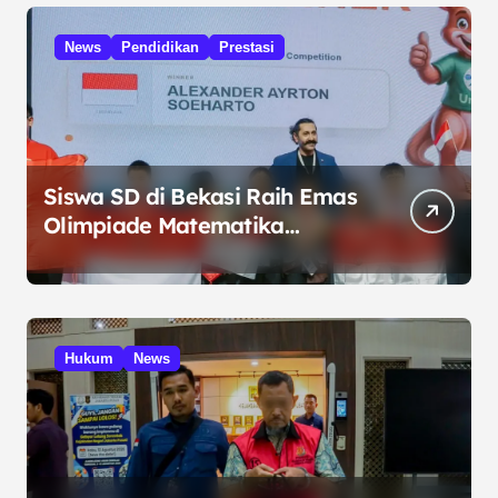
News
Pendidikan
Prestasi
Siswa SD di Bekasi Raih Emas
Olimpiade Matematika
Internasional di Malaysia
Hukum
News