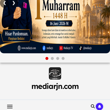
❮
❯
Skip
to
content
mediarjn.com