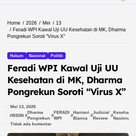
Home
2026
Mei
13
Feradi WPI Kawal Uji UU Kesehatan di MK, Dharma
Pongrekun Soroti “Virus X”
Hukum
Nasional
Politik
Feradi WPI Kawal Uji UU
Kesehatan di MK, Dharma
Pongrekun Soroti “Virus X”
Mei 13, 2026
Dharma
FERADI
Harriani
Judicial
Kesehatan
#
BSSN
#
#
#
#
#
Pongrekun
WPI
Bianca
Review
Nasional
Tidak ada komentar