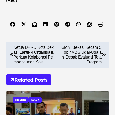
(Red)
N
Ketua DPRD Kota Bek
GMNI Bekasi Kecam S
a
asi Lantik 4 Organisasi,
opir MBG Ugal-Ugala
Perkuat Kolaborasi Pe
n, Desak Evaluasi Tota
v
mbangunan Kota
l Program
i
g
Related Posts
a
s
Hukum
News
i
p