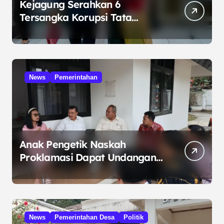
Kejagung Serahkan 6
Tersangka Korupsi Tata
Kelola Minyak ke Penuntut
Umum
News
Pemerintahan
Anak Pengetik Naskah
Proklamasi Dapat Undangan
HUT RI dari Presiden
Prabowo
News
Pemerintahan Desa
Politik