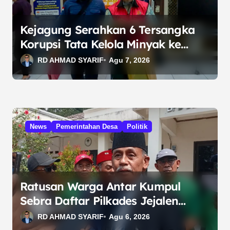
o
s
Kejagung Serahkan 6 Tersangka
Korupsi Tata Kelola Minyak ke
Penuntut Umum
RD AHMAD SYARIF
Agu 7, 2026
News
Pemerintahan Desa
Politik
Ratusan Warga Antar Kumpul
Sebra Daftar Pilkades Jejalen
Jaya, Serukan Pemilu Damai
RD AHMAD SYARIF
Agu 6, 2026