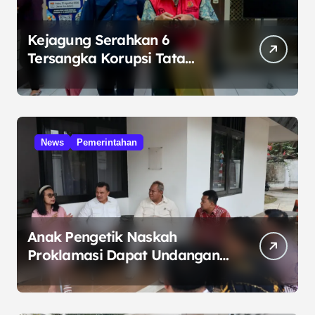
Kejagung Serahkan 6
Tersangka Korupsi Tata
Kelola Minyak ke Penuntut
Umum
News
Pemerintahan
Anak Pengetik Naskah
Proklamasi Dapat Undangan
HUT RI dari Presiden
Prabowo