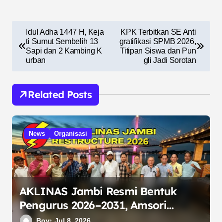
N
Idul Adha 1447 H, Keja
KPK Terbitkan SE Anti
a
ti Sumut Sembelih 13
gratifikasi SPMB 2026,
Sapi dan 2 Kambing K
Titipan Siswa dan Pun
v
urban
gli Jadi Sorotan
i
g
Related Posts
a
s
News
Organisasi
i
p
o
s
AKLINAS Jambi Resmi Bentuk
Pengurus 2026–2031, Amsori
Terpilih sebagai Ketua
Boy
Jul 8, 2026