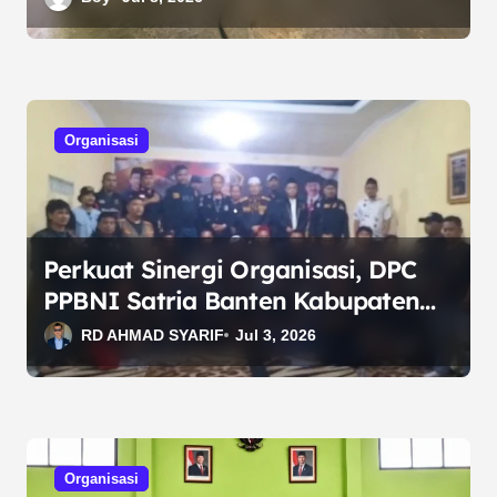
Organisasi
Perkuat Sinergi Organisasi, DPC
PPBNI Satria Banten Kabupaten
Bekasi Silaturahmi ke Ketua Umum
RD AHMAD SYARIF
Jul 3, 2026
Organisasi