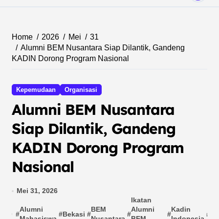
Home
2026
Mei
31
Alumni BEM Nusantara Siap Dilantik, Gandeng
KADIN Dorong Program Nasional
Kepemudaan
Organisasi
Alumni BEM Nusantara
Siap Dilantik, Gandeng
KADIN Dorong Program
Nasional
Mei 31, 2026
Ikatan
No
Alumni
BEM
Alumni
Kadin
#
#
Bekasi
#
#
#
#
Sa
Mahasiswa
Nusantara
BEM
Indonesia