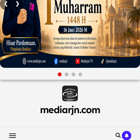
❮
❯
Skip
to
content
mediarjn.com