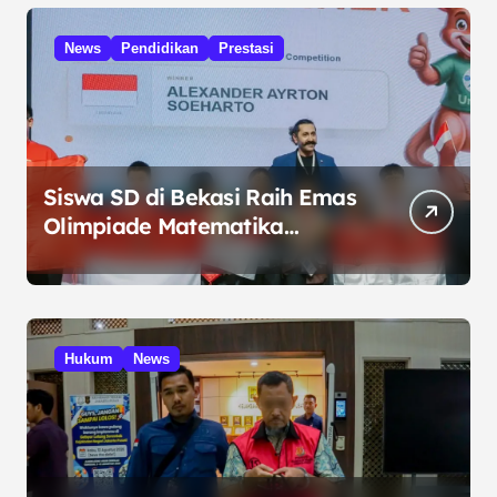
News
Pendidikan
Prestasi
Siswa SD di Bekasi Raih Emas
Olimpiade Matematika
Internasional di Malaysia
Hukum
News