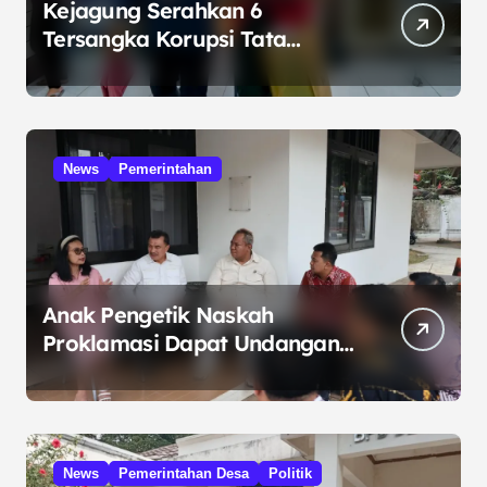
Kejagung Serahkan 6
Tersangka Korupsi Tata
Kelola Minyak ke Penuntut
Umum
News
Pemerintahan
Anak Pengetik Naskah
Proklamasi Dapat Undangan
HUT RI dari Presiden
Prabowo
News
Pemerintahan Desa
Politik