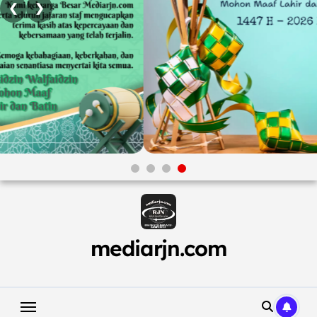
❮
❯
Skip
to
content
mediarjn.com