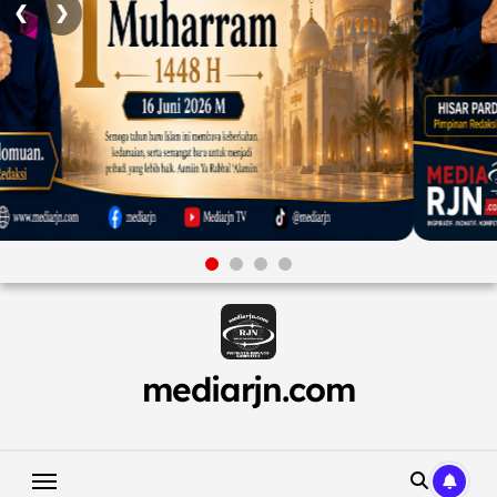
❮
❯
Skip
to
content
mediarjn.com