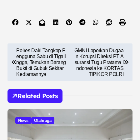
N
Polres Dairi Tangkap P
GMNI Laporkan Dugaa
a
engguna Sabu di Tigali
n Korupsi Direksi PT A
ngga, Temukan Barang
suransi Tugu Pratama I
v
Bukti di Gubuk Sekitar
ndonesia ke KORTAS
Kediamannya
TIPIKOR POLRI
i
g
Related Posts
a
s
i
News
Olahraga
p