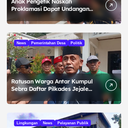
Anak Pengetik Naskah
Proklamasi Dapat Undangan
HUT RI dari Presiden
Prabowo
News
Pemerintahan Desa
Politik
Ratusan Warga Antar Kumpul
Sebra Daftar Pilkades Jejalen
Jaya, Serukan Pemilu Damai
Lingkungan
News
Pelayanan Publik