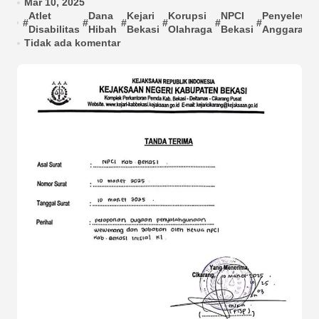
Mar 10, 2025
Atlet
Dana
Kejari
Korupsi
NPCI
Penyelewe
#
#
#
#
#
#
Disabilitas
Hibah
Bekasi
Olahraga
Bekasi
Anggaran
Tidak ada komentar