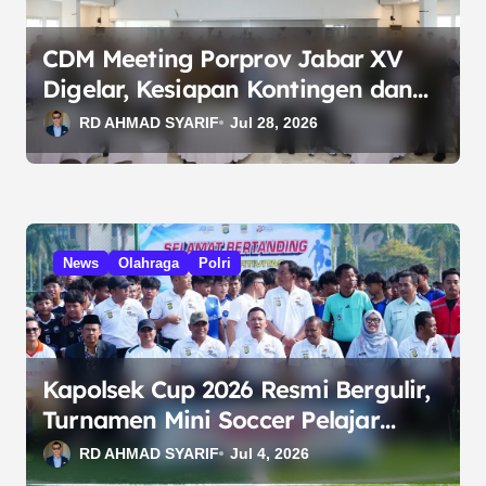
o
s
CDM Meeting Porprov Jabar XV
Digelar, Kesiapan Kontingen dan
Venue Dimatangkan
RD AHMAD SYARIF
Jul 28, 2026
News
Olahraga
Polri
Kapolsek Cup 2026 Resmi Bergulir,
Turnamen Mini Soccer Pelajar
Semarakkan HUT Bhayangkara
RD AHMAD SYARIF
Jul 4, 2026