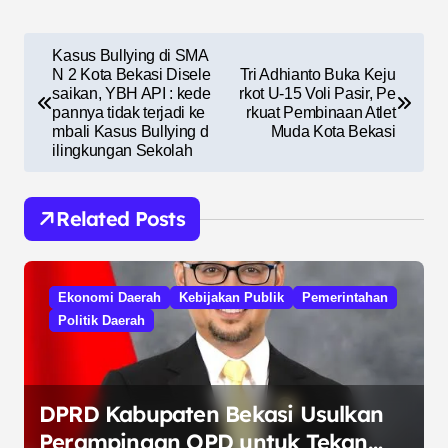
N
Kasus Bullying di SMA
a
N 2 Kota Bekasi Disele
Tri Adhianto Buka Keju
saikan, YBH API : kede
rkot U-15 Voli Pasir, Pe
v
pannya tidak terjadi ke
rkuat Pembinaan Atlet
mbali Kasus Bullying d
Muda Kota Bekasi
i
ilingkungan Sekolah
g
a
Related Posts
s
i
Ekonomi Daerah
Kebijakan Publik
Pemerintahan
p
Politik Daerah
o
s
DPRD Kabupaten Bekasi Usulkan
Perampingan OPD untuk Tekan