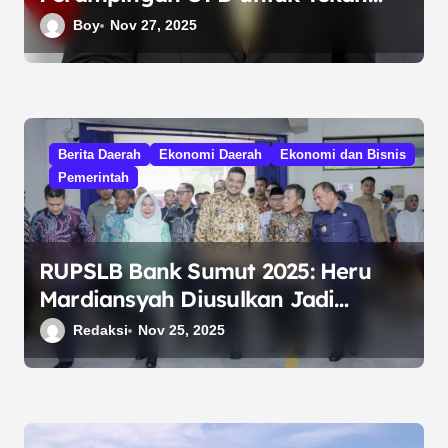
Beban APBD
Boy
Nov 27, 2025
Berita Daerah
Ekonomi Daerah
Ekonomi dan Bisnis
Pemerintah
RUPSLB Bank Sumut 2025: Heru
Mardiansyah Diusulkan Jadi
Direktur Utama, Manajemen Alami
Redaksi
Nov 25, 2025
Penyegaran Besar