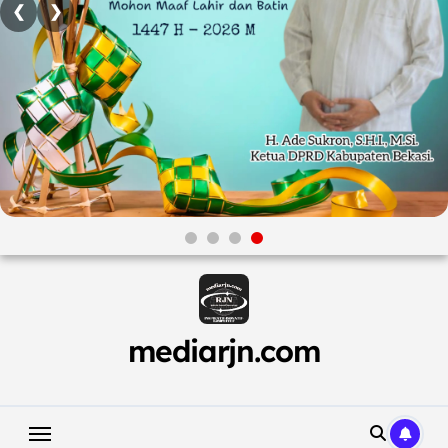
❮
❯
Skip
to
content
mediarjn.com