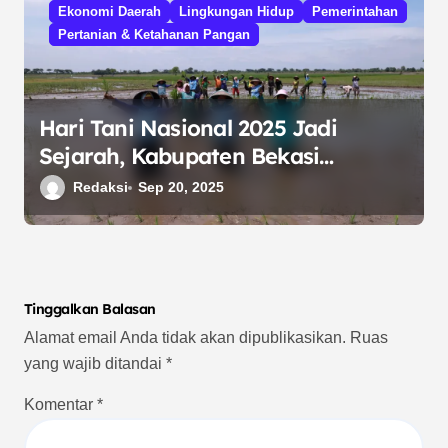
Ekonomi Daerah
Lingkungan Hidup
Pemerintahan
Pertanian & Ketahanan Pangan
Hari Tani Nasional 2025 Jadi
Sejarah, Kabupaten Bekasi
Tetapkan Perda LP2B untuk Petani
Redaksi
Sep 20, 2025
Tinggalkan Balasan
Alamat email Anda tidak akan dipublikasikan.
Ruas
yang wajib ditandai
*
Komentar
*