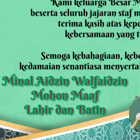
orupsi, Kota Bekasi Perkuat Tata Kelola Lahan
 Dapat Undangan HUT RI dari Presiden Prabowo
 Daftar Pilkades Jejalen Jaya, Serukan Pemilu Damai