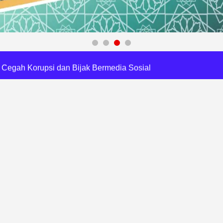
a Tirta Patriot Minta Maaf atas Penurunan Kualitas Air
gawasan, Pemkot Bekasi Targetkan Skor MCSP KPK Naik
RI, Harli Siregar Perkuat SDM Penegak Hukum
 Cegah Korupsi dan Bijak Bermedia Sosial
 Brigade Pangan di Bekasi, Target IP Naik Jadi 300
Pencemaran Kali Cileungsi, Kualitas Air Lampaui Baku Mutu
Harris Bobihoe Dorong Inovasi Jadi Solusi Nyata
orupsi, Kota Bekasi Perkuat Tata Kelola Lahan
 Dapat Undangan HUT RI dari Presiden Prabowo