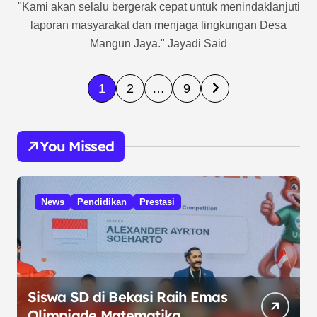
"Kami akan selalu bergerak cepat untuk menindaklanjuti
laporan masyarakat dan menjaga lingkungan Desa
Mangun Jaya." Jayadi Said
P
1
2
…
9
a
g
You Missed
i
n
a
News
Pendidikan
Prestasi
s
i
p
o
Siswa SD di Bekasi Raih Emas
Olimpiade Matematika