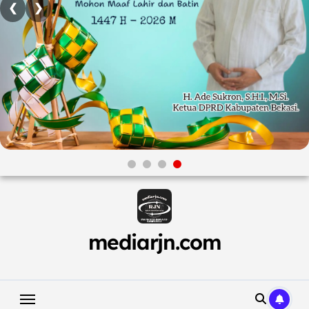
❮
❯
Skip
to
content
mediarjn.com