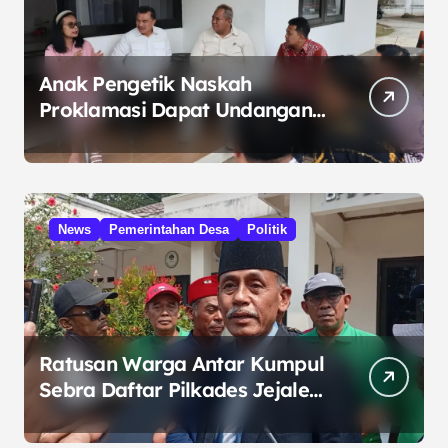
Anak Pengetik Naskah
Proklamasi Dapat Undangan
HUT RI dari Presiden
Prabowo
News
Pemerintahan Desa
Politik
Ratusan Warga Antar Kumpul
Sebra Daftar Pilkades Jejalen
Jaya, Serukan Pemilu Damai