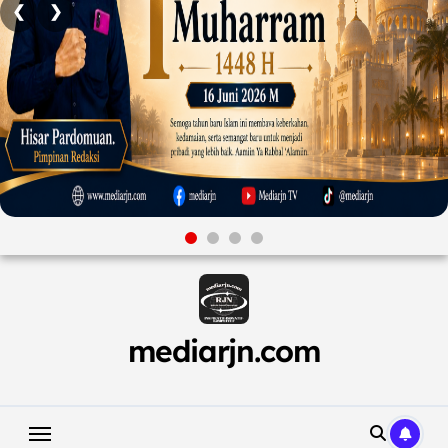
❮
❯
Skip
to
content
mediarjn.com