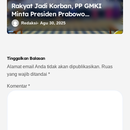
Rakyat Jadi Korban, PP GMKI
Minta Presiden Prabowo
Bertanggung Jawab Atas
Redaksi
Agu 30, 2025
Keamanan, Ketertiban dan
Kondusifitas Masyarakat
Tinggalkan Balasan
Alamat email Anda tidak akan dipublikasikan.
Ruas
yang wajib ditandai
*
Komentar
*