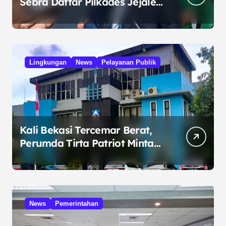
Sebra Daftar Pilkades Jejalen
Jaya, Serukan Pemilu Damai
Lingkungan
News
Pelayanan Publik
Kali Bekasi Tercemar Berat,
Perumda Tirta Patriot Minta
Maaf atas Penurunan Kualitas
Air
News
Pemerintahan