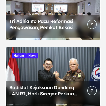
Tri Adhianto Pacu Reformasi
Pengawasan, Pemkot Bekasi
Targetkan Skor MCSP KPK
Naik
Hukum
News
Badiklat Kejaksaan Gandeng
LAN RI, Harli Siregar Perkuat
SDM Penegak Hukum