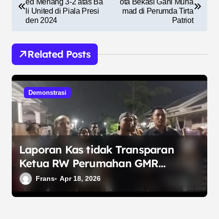
a
ed Menang 3-2 atas Ba
ota Bekasi Gani Muha
li United di Piala Presi
mad di Perumda Tirta
v
den 2024
Patriot
i
g
Related Posts
a
s
Demonstrasi
i
p
o
s
Laporan Kas tidak Transparan
Ketua RW Perumahan GMR
Muktiwari, Akhirnya
Frans
Apr 18, 2026
Mengundurkan diri setelah di
demo warganya