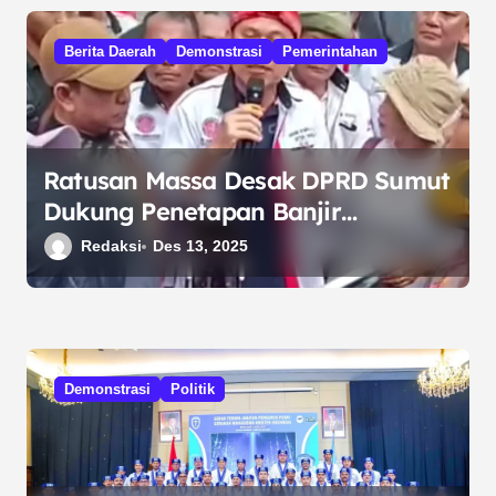
Berita Daerah
Demonstrasi
Pemerintahan
Ratusan Massa Desak DPRD Sumut
Dukung Penetapan Banjir
Sumatera sebagai Bencana
Redaksi
Des 13, 2025
Nasional
Demonstrasi
Politik