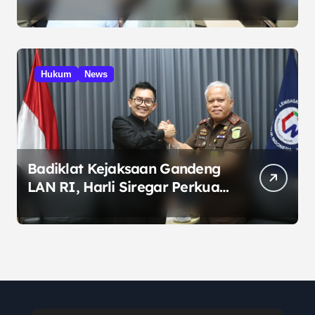
Targetkan Skor MCSP KPK
Naik
Hukum
News
Badiklat Kejaksaan Gandeng
LAN RI, Harli Siregar Perkuat
SDM Penegak Hukum