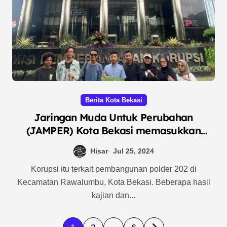
Berita Kota Bekasi
Jaringan Muda Untuk Perubahan
(JAMPER) Kota Bekasi memasukkan
Surat Laporan Informasi Tentang Kasus
Hisar
Jul 25, 2024
Korupsi Yang Terjadi Pada Tahun 2021
Korupsi itu terkait pembangunan polder 202 di
Kecamatan Rawalumbu, Kota Bekasi. Beberapa hasil
kajian dan...
P