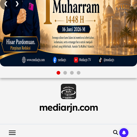
❮
❯
Skip
to
content
mediarjn.com