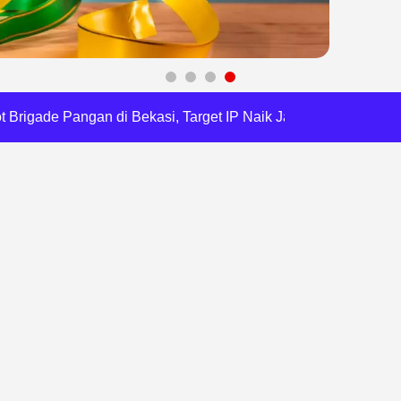
RI, Harli Siregar Perkuat SDM Penegak Hukum
 Cegah Korupsi dan Bijak Bermedia Sosial
 Brigade Pangan di Bekasi, Target IP Naik Jadi 300
Pencemaran Kali Cileungsi, Kualitas Air Lampaui Baku Mutu
Harris Bobihoe Dorong Inovasi Jadi Solusi Nyata
orupsi, Kota Bekasi Perkuat Tata Kelola Lahan
dsus FA, Tekankan Transparansi dan Independensi
 Daftar Pilkades Jejalen Jaya, Serukan Pemilu Damai