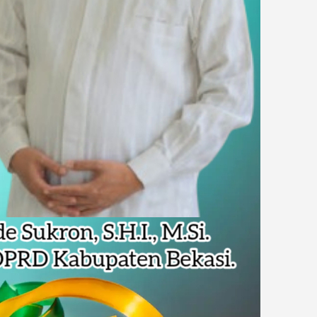
dsus FA, Tekankan Transparansi dan Independensi
 Daftar Pilkades Jejalen Jaya, Serukan Pemilu Damai
a Tirta Patriot Minta Maaf atas Penurunan Kualitas Air
gawasan, Pemkot Bekasi Targetkan Skor MCSP KPK Naik