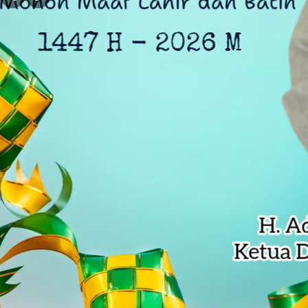
Komjak RI Kawal Kasus Eks Jampi
Ratusan Warga Antar Kumpul Sebra
Kali Bekasi Tercemar Berat, Perumd
Tri Adhianto Pacu Reformasi Pen