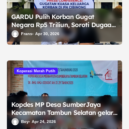
s
GARDU Pulih Korban Gugat
Negara Rp5 Triliun, Soroti Dugaan
Pengabaian Hak Anak Korban
Frans
Apr 30, 2026
Koperasi Merah Putih
Kopdes MP Desa SumberJaya
Kecamatan Tambun Selatan gelar
Rapat Anggota Tahunan (RAT)
Boy
Apr 24, 2026
Tahun Buku 2025, Walau anggaran