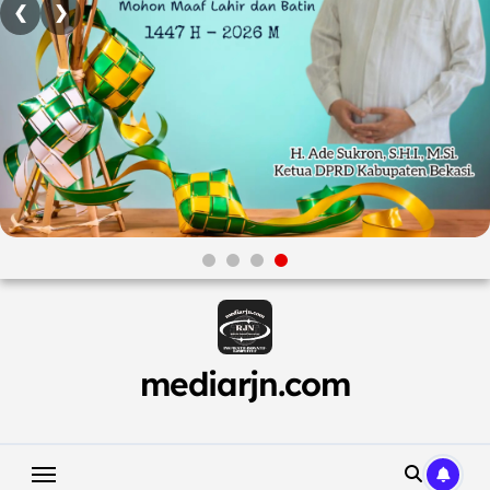
❮
❯
Skip
to
content
mediarjn.com