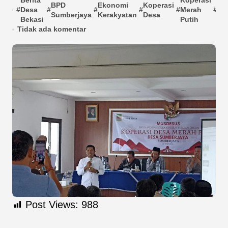
Berita
Koperasi
BPD
Ekonomi
Koperasi
Mu
#
Desa
#
#
#
#
Merah
#
Sumberjaya
Kerakyatan
Desa
Su
Bekasi
Putih
Tidak ada komentar
Post Views:
988