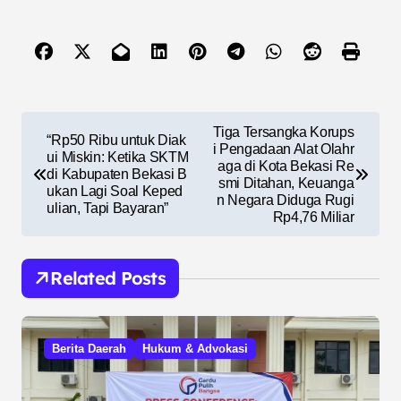
N
Tiga Tersangka Korups
“Rp50 Ribu untuk Diak
a
i Pengadaan Alat Olahr
ui Miskin: Ketika SKTM
aga di Kota Bekasi Re
di Kabupaten Bekasi B
v
smi Ditahan, Keuanga
ukan Lagi Soal Keped
n Negara Diduga Rugi
i
ulian, Tapi Bayaran”
Rp4,76 Miliar
g
a
Related Posts
s
i
Berita Daerah
Hukum & Advokasi
p
o