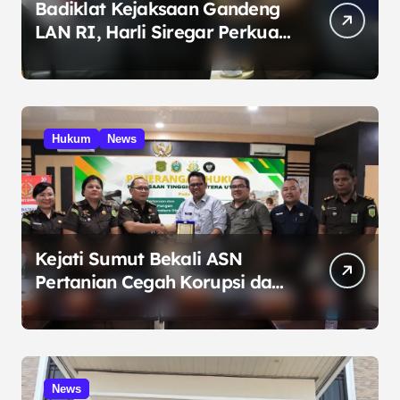
Badiklat Kejaksaan Gandeng
LAN RI, Harli Siregar Perkuat
SDM Penegak Hukum
Hukum
News
Kejati Sumut Bekali ASN
Pertanian Cegah Korupsi dan
Bijak Bermedia Sosial
News