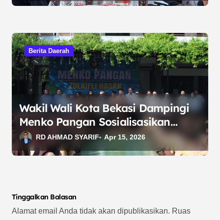
Kopdes Belum Turun
Berita Daerah
Wakil Wali Kota Bekasi Dampingi
Menko Pangan Sosialisasikan
Program MBG dan Tinjau Pasar
RD AHMAD SYARIF
Apr 15, 2026
Murah
Tinggalkan Balasan
Alamat email Anda tidak akan dipublikasikan.
Ruas