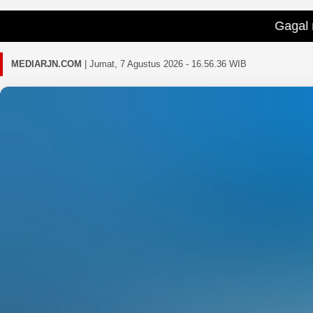
Gagal memuat berita
MEDIARJN.COM
|
Jumat, 7 Agustus 2026 - 16.56.39 WIB