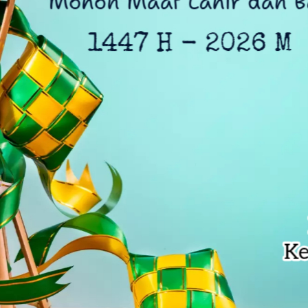
Harris Bobihoe Dorong Inovasi Jadi Solusi Nyata
rupsi Tata Kelola Minyak ke Penuntut Umum
 Dapat Undangan HUT RI dari Presiden Prabowo
 Daftar Pilkades Jejalen Jaya, Serukan Pemilu Damai