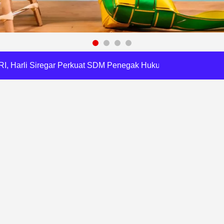
a Tirta Patriot Minta Maaf atas Penurunan Kualitas Air
gawasan, Pemkot Bekasi Targetkan Skor MCSP KPK Naik
RI, Harli Siregar Perkuat SDM Penegak Hukum
 Cegah Korupsi dan Bijak Bermedia Sosial
 Brigade Pangan di Bekasi, Target IP Naik Jadi 300
Pencemaran Kali Cileungsi, Kualitas Air Lampaui Baku Mutu
Harris Bobihoe Dorong Inovasi Jadi Solusi Nyata
rupsi Tata Kelola Minyak ke Penuntut Umum