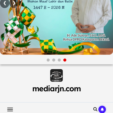
❮
❯
Skip
to
content
mediarjn.com