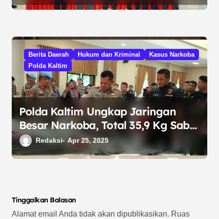
Berita Daerah
Hukum dan Kriminal
Kasus Narkoba
Polda Kaltim
Polda Kaltim Ungkap Jaringan
Besar Narkoba, Total 35,9 Kg Sabu
dan 500 Gram Ganja Diamankan
Redaksi
Apr 25, 2025
Tinggalkan Balasan
Alamat email Anda tidak akan dipublikasikan.
Ruas