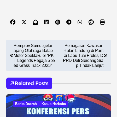
N
Pemprov Sumut gelar
Pemagaran Kawasan
a
ajang Olahraga Balap
Hutan Lindung di Pant
Motor Spektakuler “PK
ai Labu Tuai Protes, D
v
T Legends Pegaja Spe
PRD Deli Serdang Sia
ed Grass Track 2025”
p Tindak Lanjut
i
g
Related Posts
a
s
i
Berita Daerah
Kasus Narkoba
p