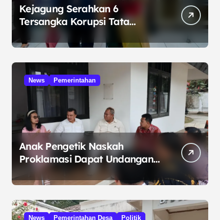
Kejagung Serahkan 6
Tersangka Korupsi Tata
Kelola Minyak ke Penuntut
Umum
News
Pemerintahan
Anak Pengetik Naskah
Proklamasi Dapat Undangan
HUT RI dari Presiden
Prabowo
News
Pemerintahan Desa
Politik