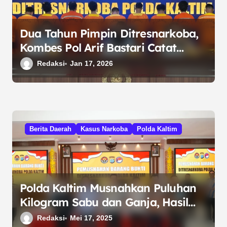
o
s
Dua Tahun Pimpin Ditresnarkoba,
Kombes Pol Arif Bastari Catat
Peningkatan Penindakan Narkoba
Redaksi
Jan 17, 2026
Berita Daerah
Kasus Narkoba
Polda Kaltim
Polda Kaltim Musnahkan Puluhan
Kilogram Sabu dan Ganja, Hasil
Ungkap 9 Kasus Narkotika
Redaksi
Mei 17, 2025