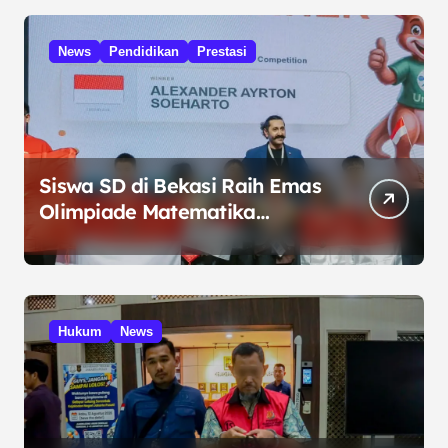
News
Pendidikan
Prestasi
Siswa SD di Bekasi Raih Emas
Olimpiade Matematika
Internasional di Malaysia
Hukum
News