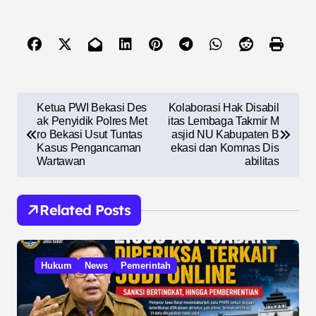
N
Ketua PWI Bekasi Des
Kolaborasi Hak Disabil
a
ak Penyidik Polres Met
itas Lembaga Takmir M
ro Bekasi Usut Tuntas
asjid NU Kabupaten B
v
Kasus Pengancaman
ekasi dan Komnas Dis
Wartawan
abilitas
i
g
Related Posts
a
s
i
Hukum
News
Pemerintah
p
o