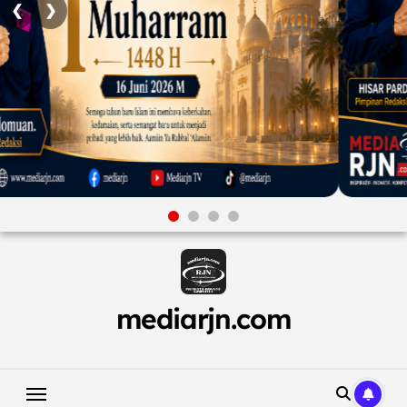
❮
❯
Skip
to
content
mediarjn.com