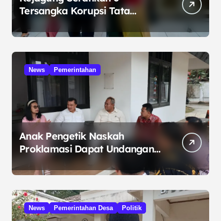
Tersangka Korupsi Tata
Kelola Minyak ke Penuntut
Umum
News
Pemerintahan
Anak Pengetik Naskah
Proklamasi Dapat Undangan
HUT RI dari Presiden
Prabowo
News
Pemerintahan Desa
Politik