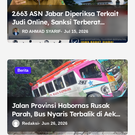
s
2.663 ASN Jabar Diperiksa Terkait
Judi Online, Sanksi Terberat
Berujung Pemberhentian
RD AHMAD SYARIF
Jul 15, 2026
Berita
Jalan Provinsi Habornas Rusak
Parah, Bus Nyaris Terbalik di Aek
Kualu Toba
Redaksi
Jun 26, 2026