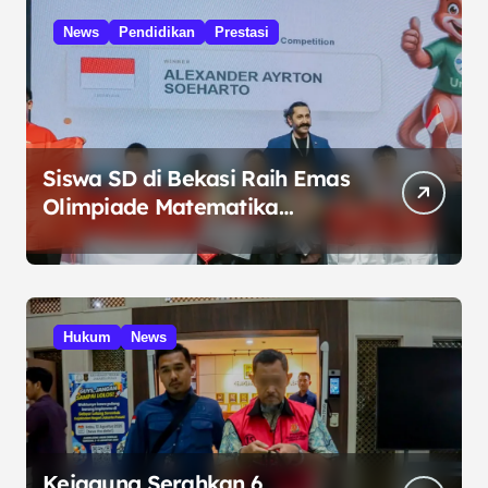
News
Pendidikan
Prestasi
Siswa SD di Bekasi Raih Emas
Olimpiade Matematika
Internasional di Malaysia
Hukum
News
Kejagung Serahkan 6