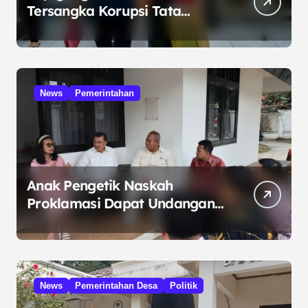
Tersangka Korupsi Tata
Kelola Minyak ke Penuntut
Umum
News
Pemerintahan
Anak Pengetik Naskah
Proklamasi Dapat Undangan
HUT RI dari Presiden
Prabowo
News
Pemerintahan Desa
Politik