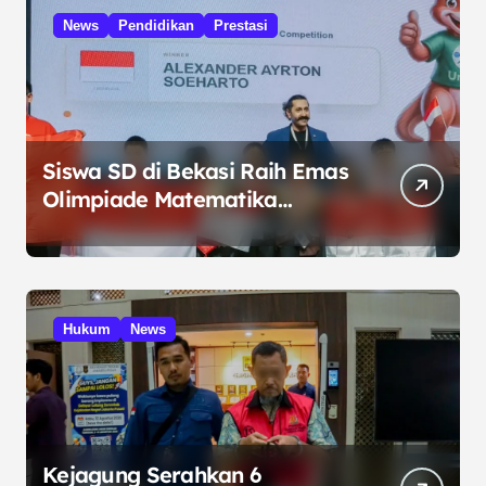
News
Pendidikan
Prestasi
Siswa SD di Bekasi Raih Emas
Olimpiade Matematika
Internasional di Malaysia
Hukum
News
Kejagung Serahkan 6