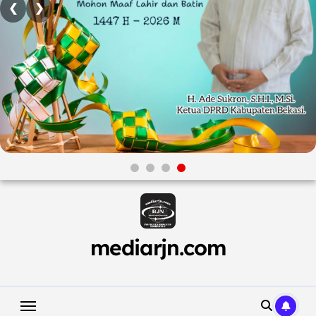
❮
❯
Skip
to
content
mediarjn.com