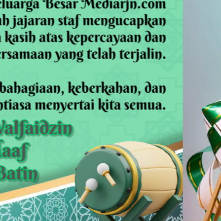
dsus FA, Tekankan Transparansi dan Independensi
 Daftar Pilkades Jejalen Jaya, Serukan Pemilu Damai
a Tirta Patriot Minta Maaf atas Penurunan Kualitas Air