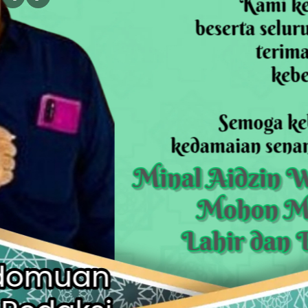
Komjak RI Kawal Kasus Eks Jampi
Ratusan Warga Antar Kumpul Sebra
Kali Bekasi Tercemar Berat, Perumd