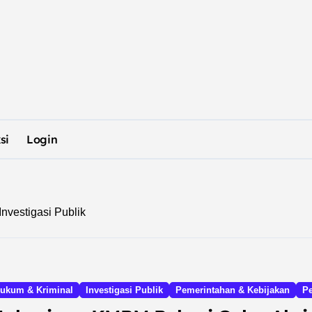
si
Login
Investigasi Publik
ukum & Kriminal
Investigasi Publik
Pemerintahan & Kebijakan
Pe