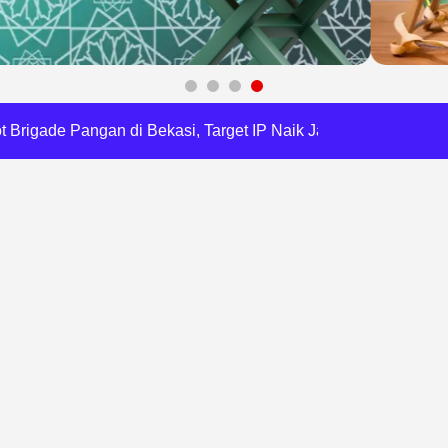
gawasan, Pemkot Bekasi Targetkan Skor MCSP KPK Naik
RI, Harli Siregar Perkuat SDM Penegak Hukum
 Cegah Korupsi dan Bijak Bermedia Sosial
 Brigade Pangan di Bekasi, Target IP Naik Jadi 300
Pencemaran Kali Cileungsi, Kualitas Air Lampaui Baku Mutu
Harris Bobihoe Dorong Inovasi Jadi Solusi Nyata
orupsi, Kota Bekasi Perkuat Tata Kelola Lahan
dsus FA, Tekankan Transparansi dan Independensi
 Daftar Pilkades Jejalen Jaya, Serukan Pemilu Damai