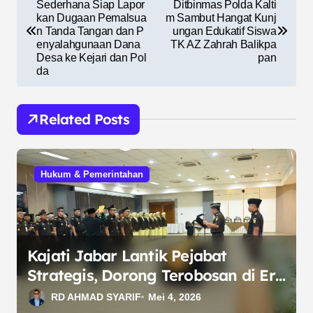
a
Sederhana Siap Lapor
Ditbinmas Polda Kalti
kan Dugaan Pemalsua
m Sambut Hangat Kunj
v
n Tanda Tangan dan P
ungan Edukatif Siswa
enyalahgunaan Dana
TK AZ Zahrah Balikpa
i
Desa ke Kejari dan Pol
pan
da
g
a
Related Posts
s
i
p
Hukum & Pemerintahan
o
s
Kajati Jabar Lantik Pejabat
Strategis, Dorong Terobosan di Era
Digital
RD AHMAD SYARIF
Mei 4, 2026