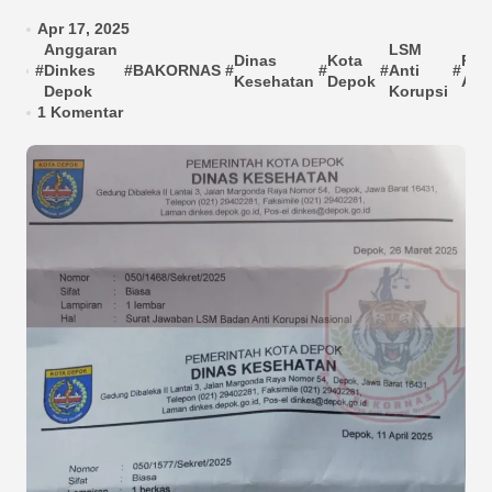
Apr 17, 2025
Anggaran
LSM
Dinas
Kota
Pen
#
Dinkes
#
BAKORNAS
#
#
#
Anti
#
Kesehatan
Depok
Ang
Depok
Korupsi
1 Komentar