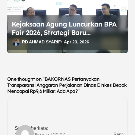
Kejaksaan Agung Luncurkan BPA
Fair 2026, Strategi Baru
Optimalkan Pemulihan Aset
RD AHMAD SYARIF
Apr 23, 2026
Negara
One thought on “BAKORNAS Pertanyakan
Transparansi Anggaran Perjalanan Dinas Dinkes Depok
Mencapai Rp9,6 Miliar: Ada Apa?”
Sabdo
berkata:
Reply
20/09/2025 pukul 20:07