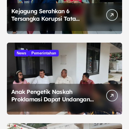
Kejagung Serahkan 6
Tersangka Korupsi Tata
Kelola Minyak ke Penuntut
Umum
News
Pemerintahan
Anak Pengetik Naskah
Proklamasi Dapat Undangan
HUT RI dari Presiden
Prabowo