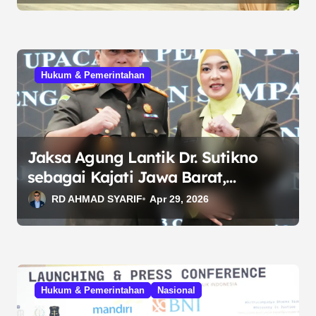
Hukum & Pemerintahan
Jaksa Agung Lantik Dr. Sutikno
sebagai Kajati Jawa Barat,
Tekankan Penegakan Hukum
RD AHMAD SYARIF
Apr 29, 2026
Humanis
Hukum & Pemerintahan
Nasional