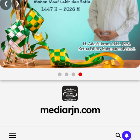
❮
❯
Skip
to
content
mediarjn.com