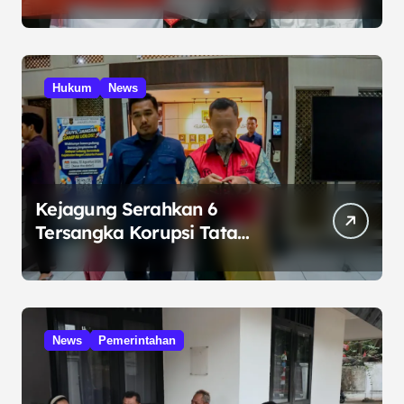
Internasional di Malaysia
Hukum
News
Kejagung Serahkan 6
Tersangka Korupsi Tata
Kelola Minyak ke Penuntut
Umum
News
Pemerintahan