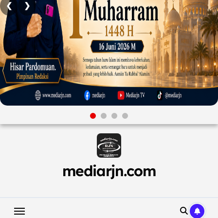
❮
❯
Skip
to
content
mediarjn.com