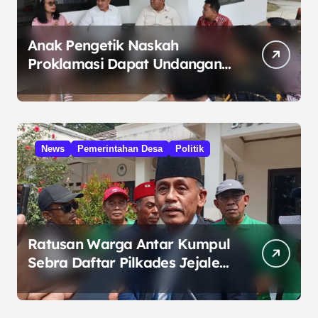
Anak Pengetik Naskah
Proklamasi Dapat Undangan
HUT RI dari Presiden
Prabowo
News
Pemerintahan Desa
Politik
Ratusan Warga Antar Kumpul
Sebra Daftar Pilkades Jejalen
Jaya, Serukan Pemilu Damai