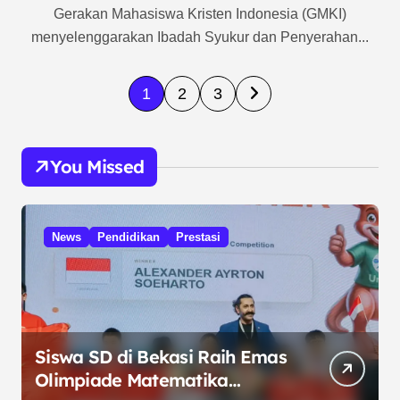
Gerakan Mahasiswa Kristen Indonesia (GMKI)
menyelenggarakan Ibadah Syukur dan Penyerahan...
P
1
2
3
a
g
You Missed
i
n
a
News
Pendidikan
Prestasi
s
i
p
o
Siswa SD di Bekasi Raih Emas
Olimpiade Matematika
s