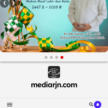
❮
❯
Skip
to
content
mediarjn.com