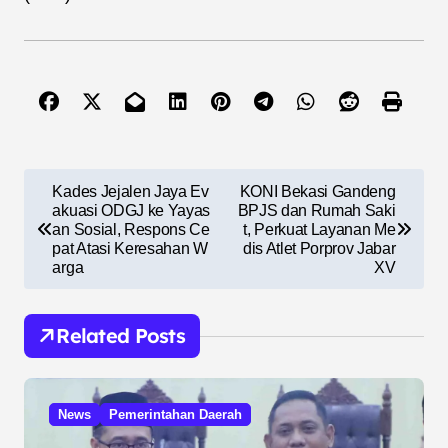
N
Kades Jejalen Jaya Ev
KONI Bekasi Gandeng
a
akuasi ODGJ ke Yayas
BPJS dan Rumah Saki
an Sosial, Respons Ce
t, Perkuat Layanan Me
v
pat Atasi Keresahan W
dis Atlet Porprov Jabar
arga
XV
i
g
Related Posts
a
s
i
News
Pemerintahan Daerah
p