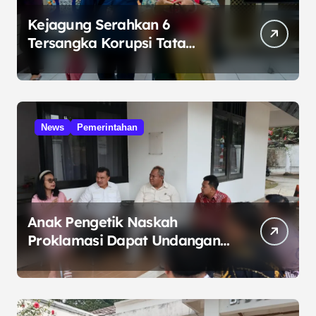
Kejagung Serahkan 6
Tersangka Korupsi Tata
Kelola Minyak ke Penuntut
Umum
News
Pemerintahan
Anak Pengetik Naskah
Proklamasi Dapat Undangan
HUT RI dari Presiden
Prabowo