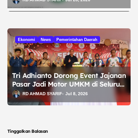
Ekonomi
News
Pemerintahan Daerah
Tri Adhianto Dorong Event Jajanan
Pasar Jadi Motor UMKM di Seluruh
Kecamatan Bekasi
RD AHMAD SYARIF
Jul 8, 2026
Tinggalkan Balasan