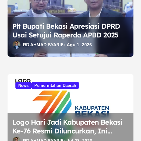
o
s
Plt Bupati Bekasi Apresiasi DPRD
Usai Setujui Raperda APBD 2025
RD AHMAD SYARIF
Agu 1, 2026
News
Pemerintahan Daerah
Logo Hari Jadi Kabupaten Bekasi
Ke-76 Resmi Diluncurkan, Ini
Filosofi di Baliknya
RD AHMAD SYARIF
Jul 28, 2026