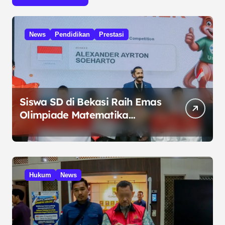
News
Pendidikan
Prestasi
Siswa SD di Bekasi Raih Emas
Olimpiade Matematika
Internasional di Malaysia
Hukum
News