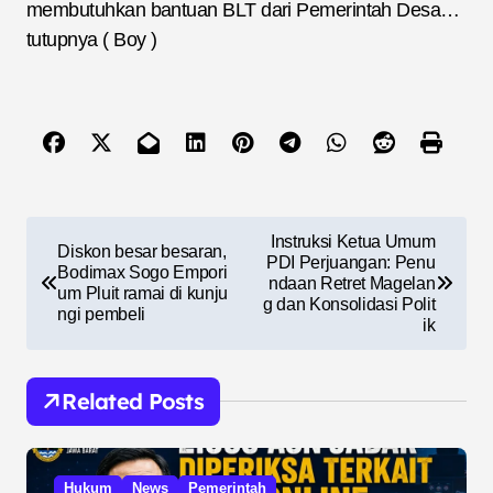
membutuhkan bantuan BLT dari Pemerintah Desa…
tutupnya ( Boy )
N
Instruksi Ketua Umum
Diskon besar besaran,
a
PDI Perjuangan: Penu
Bodimax Sogo Empori
ndaan Retret Magelan
um Pluit ramai di kunju
v
g dan Konsolidasi Polit
ngi pembeli
ik
i
g
Related Posts
a
s
i
Hukum
News
Pemerintah