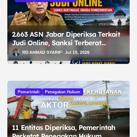
p
o
s
2.663 ASN Jabar Diperiksa Terkait
Judi Online, Sanksi Terberat
Berujung Pemberhentian
RD AHMAD SYARIF
Jul 15, 2026
Pemerintah
Penegakan Hukum
11 Entitas Diperiksa, Pemerintah
Perketat Penegakan Hukum