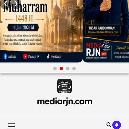
❮
❯
Skip
to
content
mediarjn.com