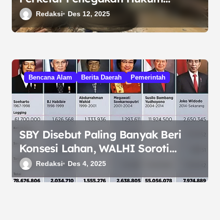
Kehutanan di Tapanuli Selatan
Redaksi
Des 12, 2025
Bencana Alam
Berita Daerah
Pemerintah
SBY Disebut Paling Banyak Beri
Konsesi Lahan, WALHI Soroti
Dampaknya pada Bencana di
Redaksi
Des 4, 2025
Sumatera