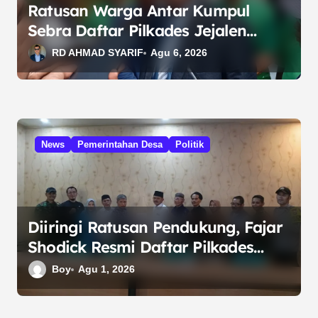
o
Ratusan Warga Antar Kumpul
s
Sebra Daftar Pilkades Jejalen
Jaya, Serukan Pemilu Damai
RD AHMAD SYARIF
Agu 6, 2026
News
Pemerintahan Desa
Politik
Diiringi Ratusan Pendukung, Fajar
Shodick Resmi Daftar Pilkades
Sumber Jaya 2026
Boy
Agu 1, 2026