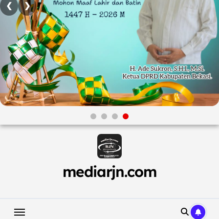
❮
❯
Skip
to
content
mediarjn.com