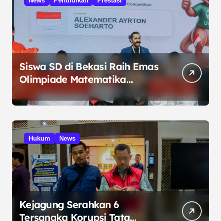
News
Pendidikan
Prestasi
Siswa SD di Bekasi Raih Emas
Olimpiade Matematika
Internasional di Malaysia
Hukum
News
Kejagung Serahkan 6
Tersangka Korupsi Tata