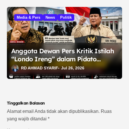
Media & Pers
News
Politik
Anggota Dewan Pers Kritik Istilah
“Londo Ireng” dalam Pidato
Presiden Prabowo
RD AHMAD SYARIF
Jul 26, 2026
Tinggalkan Balasan
Alamat email Anda tidak akan dipublikasikan.
Ruas
yang wajib ditandai
*