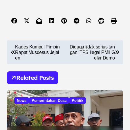
N
Kades Kumpul Pimpin
Diduga tidak serius tan
a
Rapat Musdesus Jejal
gani TPS Ilegal PMII G
en
elar Demo
v
i
Related Posts
g
a
s
News
Pemerintahan Desa
Politik
i
p