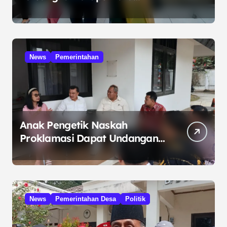
Kelola Minyak ke Penuntut
Umum
News
Pemerintahan
Anak Pengetik Naskah
Proklamasi Dapat Undangan
HUT RI dari Presiden
Prabowo
News
Pemerintahan Desa
Politik