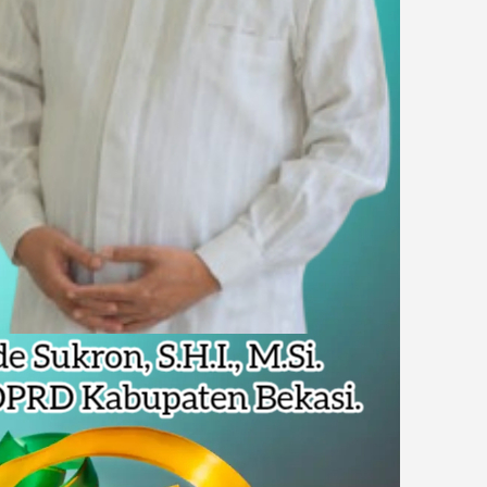
Pencemaran Kali Cileungsi, Kualitas Air Lampaui Baku Mutu
piade Matematika Internasional di Malaysia
rupsi Tata Kelola Minyak ke Penuntut Umum
 Dapat Undangan HUT RI dari Presiden Prabowo