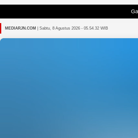
Gagal memuat 
MEDIARJN.COM
|
Sabtu, 8 Agustus 2026 - 05.54.34 WIB