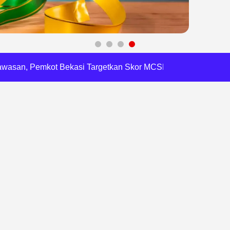
 Daftar Pilkades Jejalen Jaya, Serukan Pemilu Damai
a Tirta Patriot Minta Maaf atas Penurunan Kualitas Air
gawasan, Pemkot Bekasi Targetkan Skor MCSP KPK Naik
RI, Harli Siregar Perkuat SDM Penegak Hukum
 Cegah Korupsi dan Bijak Bermedia Sosial
 Brigade Pangan di Bekasi, Target IP Naik Jadi 300
Pencemaran Kali Cileungsi, Kualitas Air Lampaui Baku Mutu
piade Matematika Internasional di Malaysia