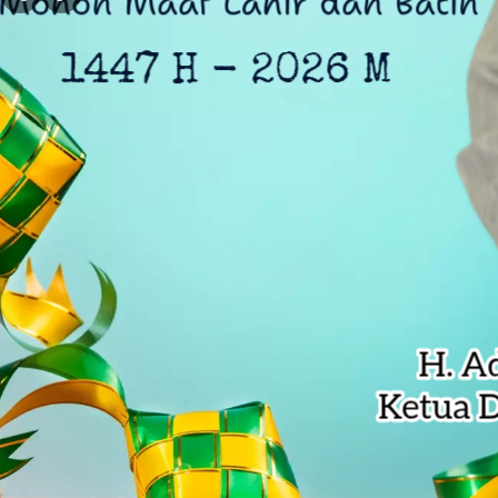
DLH Kota Bekasi Temukan Indikasi 
Siswa SD di Bekasi Raih Emas Olim
Kejagung Serahkan 6 Tersangka Ko
Anak Pengetik Naskah Proklamasi