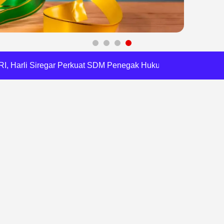
a Tirta Patriot Minta Maaf atas Penurunan Kualitas Air
gawasan, Pemkot Bekasi Targetkan Skor MCSP KPK Naik
RI, Harli Siregar Perkuat SDM Penegak Hukum
 Cegah Korupsi dan Bijak Bermedia Sosial
 Brigade Pangan di Bekasi, Target IP Naik Jadi 300
Pencemaran Kali Cileungsi, Kualitas Air Lampaui Baku Mutu
Harris Bobihoe Dorong Inovasi Jadi Solusi Nyata
rupsi Tata Kelola Minyak ke Penuntut Umum