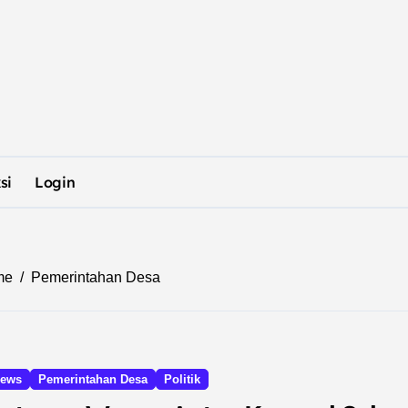
si
Login
me
Pemerintahan Desa
ews
Pemerintahan Desa
Politik