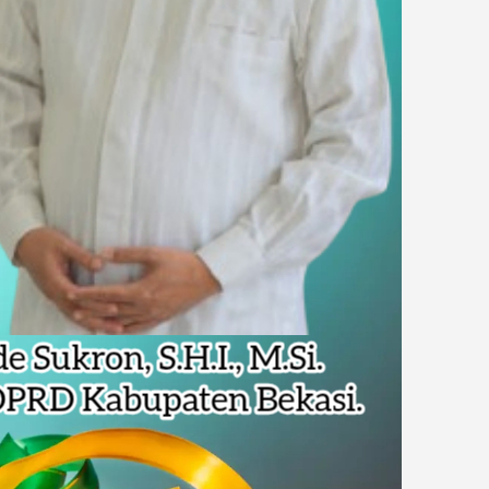
Harris Bobihoe Dorong Inovasi Jadi Solusi Nyata
rupsi Tata Kelola Minyak ke Penuntut Umum
 Dapat Undangan HUT RI dari Presiden Prabowo
 Daftar Pilkades Jejalen Jaya, Serukan Pemilu Damai