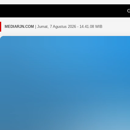
Gagal memuat be
MEDIARJN.COM
|
Jumat, 7 Agustus 2026 - 14.41.11 WIB