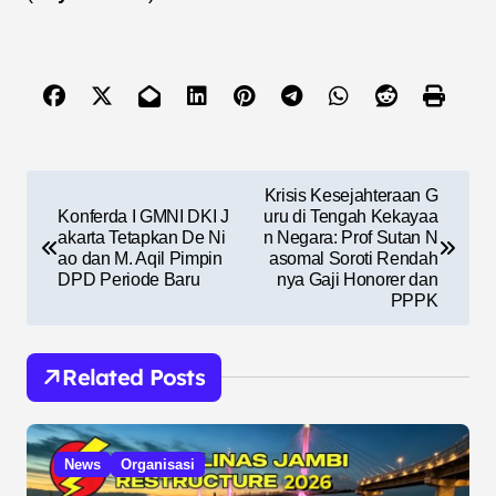
N
Krisis Kesejahteraan G
a
Konferda I GMNI DKI J
uru di Tengah Kekayaa
akarta Tetapkan De Ni
n Negara: Prof Sutan N
v
ao dan M. Aqil Pimpin
asomal Soroti Rendah
DPD Periode Baru
nya Gaji Honorer dan
i
PPPK
g
a
Related Posts
s
i
News
Organisasi
p