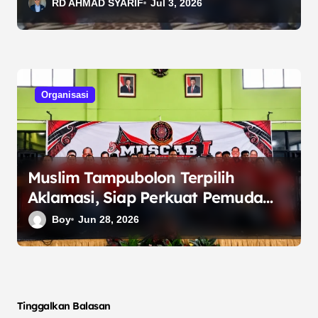
Bekasi Silaturahmi ke Ketua Umum
RD AHMAD SYARIF
Jul 3, 2026
Organisasi
Muslim Tampubolon Terpilih
Aklamasi, Siap Perkuat Pemuda
Batak Bersatu Bekasi
Boy
Jun 28, 2026
Tinggalkan Balasan