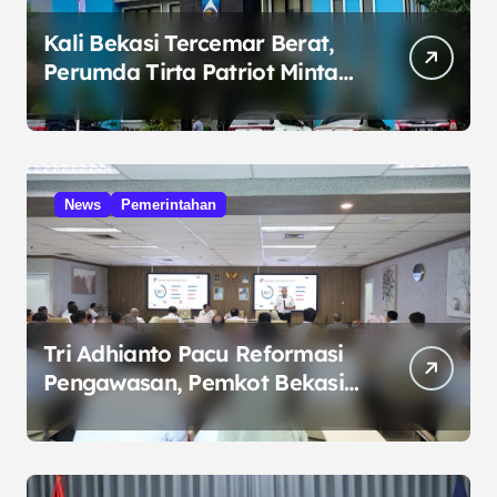
Kali Bekasi Tercemar Berat,
Perumda Tirta Patriot Minta
Maaf atas Penurunan Kualitas
Air
News
Pemerintahan
Tri Adhianto Pacu Reformasi
Pengawasan, Pemkot Bekasi
Targetkan Skor MCSP KPK
Naik