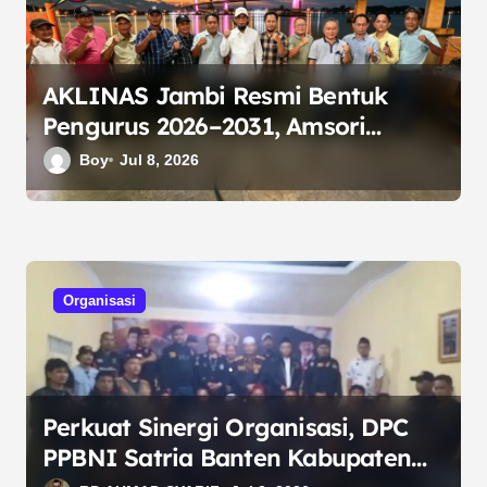
o
s
AKLINAS Jambi Resmi Bentuk
Pengurus 2026–2031, Amsori
Terpilih sebagai Ketua
Boy
Jul 8, 2026
Organisasi
Perkuat Sinergi Organisasi, DPC
PPBNI Satria Banten Kabupaten