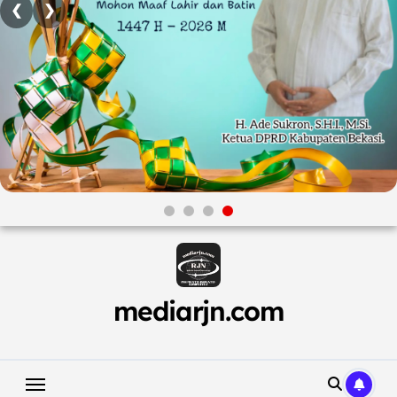
❮
❯
Skip
to
content
mediarjn.com