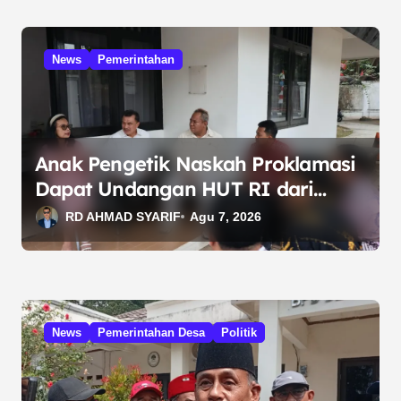
News
Pemerintahan
Anak Pengetik Naskah Proklamasi
Dapat Undangan HUT RI dari
Presiden Prabowo
RD AHMAD SYARIF
Agu 7, 2026
News
Pemerintahan Desa
Politik