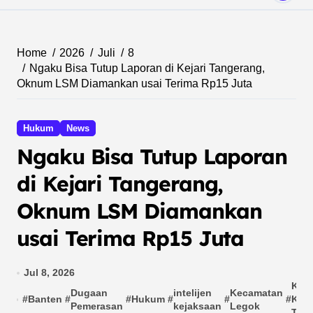
Home
2026
Juli
8
Ngaku Bisa Tutup Laporan di Kejari Tangerang,
Oknum LSM Diamankan usai Terima Rp15 Juta
Hukum
News
Ngaku Bisa Tutup Laporan
di Kejari Tangerang,
Oknum LSM Diamankan
usai Terima Rp15 Juta
Jul 8, 2026
Keja
Dugaan
intelijen
Kecamatan
#
Banten
#
#
Hukum
#
#
#
Kab
Pemerasan
kejaksaan
Legok
Tan