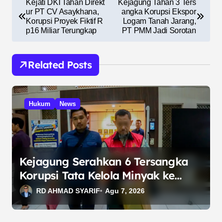
Kejati DKI Tahan Direkt
Kejagung Tahan 3 Ters
a
ur PT CV Asaykhana,
angka Korupsi Ekspor
Korupsi Proyek Fiktif R
Logam Tanah Jarang,
v
p16 Miliar Terungkap
PT PMM Jadi Sorotan
i
g
Related Posts
a
s
Hukum
News
i
p
o
s
Kejagung Serahkan 6 Tersangka
Korupsi Tata Kelola Minyak ke
Penuntut Umum
RD AHMAD SYARIF
Agu 7, 2026