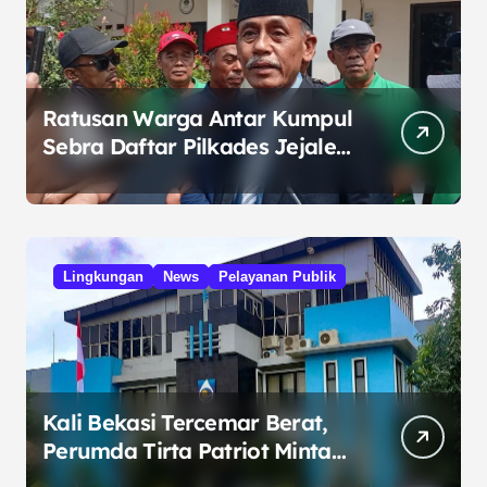
Ratusan Warga Antar Kumpul
Sebra Daftar Pilkades Jejalen
Jaya, Serukan Pemilu Damai
Lingkungan
News
Pelayanan Publik
Kali Bekasi Tercemar Berat,
Perumda Tirta Patriot Minta
Maaf atas Penurunan Kualitas