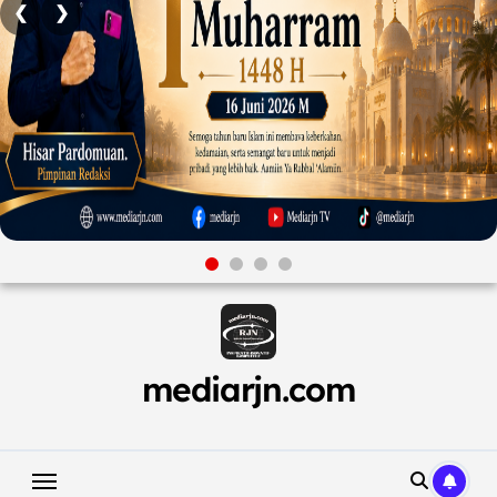
❮
❯
Skip
to
content
mediarjn.com