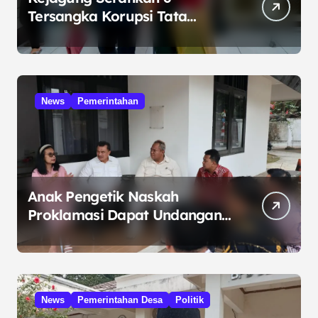
Tersangka Korupsi Tata
Kelola Minyak ke Penuntut
Umum
News
Pemerintahan
Anak Pengetik Naskah
Proklamasi Dapat Undangan
HUT RI dari Presiden
Prabowo
News
Pemerintahan Desa
Politik