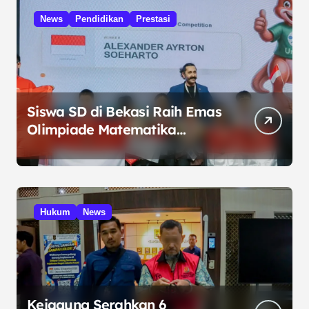
News
Pendidikan
Prestasi
Siswa SD di Bekasi Raih Emas
Olimpiade Matematika
Internasional di Malaysia
Hukum
News
Kejagung Serahkan 6