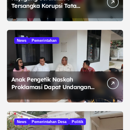
Tersangka Korupsi Tata
Kelola Minyak ke Penuntut
Umum
News
Pemerintahan
Anak Pengetik Naskah
Proklamasi Dapat Undangan
HUT RI dari Presiden
Prabowo
News
Pemerintahan Desa
Politik