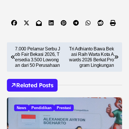
N
7.000 Pelamar Serbu J
Tri Adhianto Bawa Bek
a
ob Fair Bekasi 2026, T
asi Raih Warta Kota A
ersedia 3.500 Lowong
wards 2026 Berkat Pro
v
an dari 50 Perusahaan
gram Lingkungan
i
g
Related Posts
a
s
News
Pendidikan
Prestasi
i
p