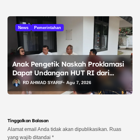
News
Pemerintahan
Anak Pengetik Naskah Proklamasi
Dapat Undangan HUT RI dari
Presiden Prabowo
RD AHMAD SYARIF
Agu 7, 2026
Tinggalkan Balasan
Alamat email Anda tidak akan dipublikasikan.
Ruas
yang wajib ditandai
*