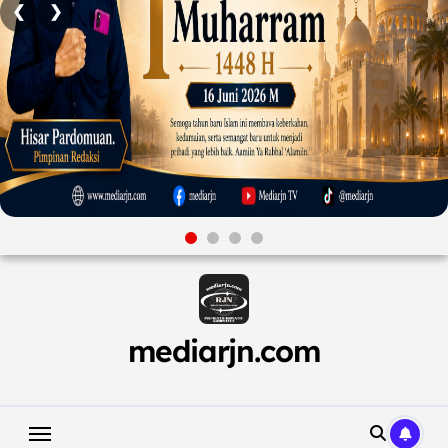
❮
❯
Skip
to
content
mediarjn.com