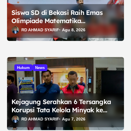
o
s
Siswa SD di Bekasi Raih Emas
Olimpiade Matematika
Internasional di Malaysia
RD AHMAD SYARIF
Agu 8, 2026
Hukum
News
Kejagung Serahkan 6 Tersangka
Korupsi Tata Kelola Minyak ke
Penuntut Umum
RD AHMAD SYARIF
Agu 7, 2026