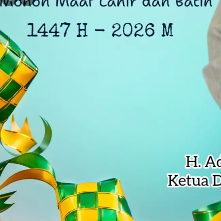
DLH Kota Bekasi Temukan Indikasi 
Siswa SD di Bekasi Raih Emas Olim
Kejagung Serahkan 6 Tersangka Ko
Anak Pengetik Naskah Proklamasi