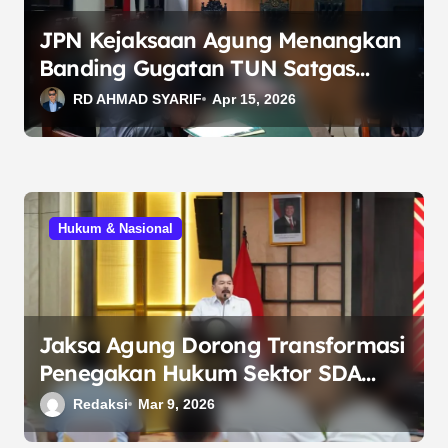
s
JPN Kejaksaan Agung Menangkan
Banding Gugatan TUN Satgas
PKH, Perkuat Legalitas Penertiban
RD AHMAD SYARIF
Apr 15, 2026
Lahan Sawit
Hukum & Nasional
Jaksa Agung Dorong Transformasi
Penegakan Hukum Sektor SDA
melalui Mekanisme DPA dan Denda
Redaksi
Mar 9, 2026
Damai