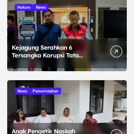
Hukum
News
Kejagung Serahkan 6
Tersangka Korupsi Tata
Kelola Minyak ke Penuntut
Umum
News
Pemerintahan
Anak Pengetik Naskah