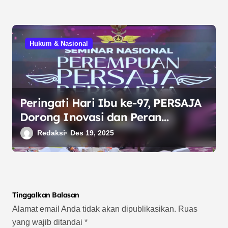
Hukum & Nasional
Peringati Hari Ibu ke-97, PERSAJA
Dorong Inovasi dan Peran
Strategis Jaksa Perempuan
Redaksi
Des 19, 2025
Menuju Indonesia Emas 2045
Tinggalkan Balasan
Alamat email Anda tidak akan dipublikasikan.
Ruas
yang wajib ditandai
*