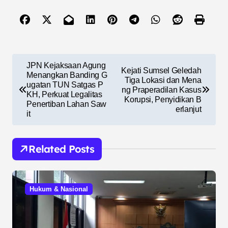
N
JPN Kejaksaan Agung
Kejati Sumsel Geledah
a
Menangkan Banding G
Tiga Lokasi dan Mena
ugatan TUN Satgas P
ng Praperadilan Kasus
v
KH, Perkuat Legalitas
Korupsi, Penyidikan B
Penertiban Lahan Saw
i
erlanjut
it
g
a
Related Posts
s
i
Hukum & Nasional
p
o