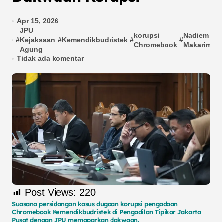
Apr 15, 2026
JPU
korupsi
Nadiem
p
#
Kejaksaan
#
Kemendikbudristek
#
#
#
Chromebook
Makarim
l
Agung
Tidak ada komentar
Post Views:
220
Suasana persidangan kasus dugaan korupsi pengadaan
Chromebook Kemendikbudristek di Pengadilan Tipikor Jakarta
Pusat dengan JPU memaparkan dakwaan.