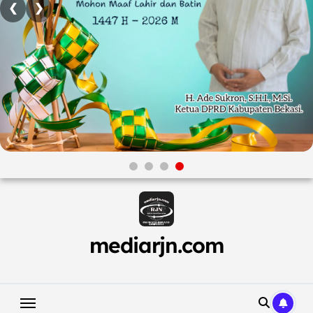
❮
❯
Skip
to
content
mediarjn.com