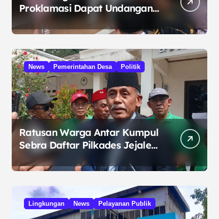
Proklamasi Dapat Undangan
HUT RI dari Presiden
Prabowo
News
Pemerintahan Desa
Politik
Ratusan Warga Antar Kumpul
Sebra Daftar Pilkades Jejalen
Jaya, Serukan Pemilu Damai
Lingkungan
News
Pelayanan Publik