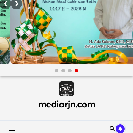
❮
❯
Skip
to
content
mediarjn.com