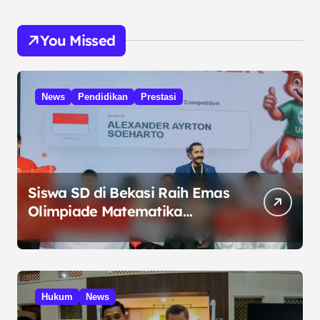
You Missed
News
Pendidikan
Prestasi
Siswa SD di Bekasi Raih Emas
Olimpiade Matematika
Internasional di Malaysia
Hukum
News