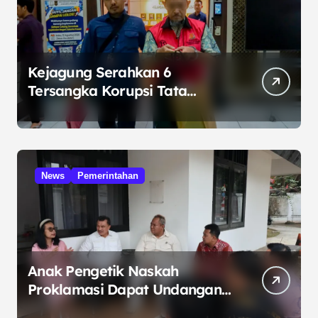
Kejagung Serahkan 6
Tersangka Korupsi Tata
Kelola Minyak ke Penuntut
Umum
News
Pemerintahan
Anak Pengetik Naskah
Proklamasi Dapat Undangan
HUT RI dari Presiden