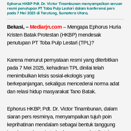
Ephorus
HKBP
Pdt.
Dr.
Victor
Tinambunan
menyampaikan
seruan
resmi penutupan PT
Toba
Pulp
Lestari
dalam
konferensi
pers
pada
7
Mei
2025
di
Tarutung,
Sumatera
Utara
.
Bekasi, –
Mediarjn.
com
– Mengapa Ephorus Huria
Kristen Batak Protestan (HKBP) mendesak
penutupan PT Toba Pulp Lestari (TPL)?
Karena menurut pernyataan resmi yang diterbitkan
pada 7 Mei 2025, kehadiran TPL dinilai telah
menimbulkan krisis sosial-ekologis yang
berkepanjangan, sekaligus mencederai norma adat
dan relasi hidup masyarakat Tano Batak.
Ephorus HKBP, Pdt. Dr. Victor Tinambunan, dalam
siaran pers resminya, menyampaikan tujuh poin
keprihatinan mendalam sebagai bentuk tanggung