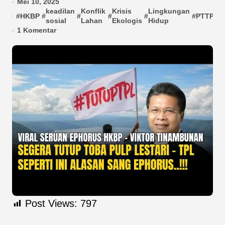
Mei 10, 2025
keadilan
Konflik
Krisis
Lingkungan
#
HKBP
#
#
#
#
#
PTTPL
#
sosial
Lahan
Ekologis
Hidup
1 Komentar
Post Views:
797