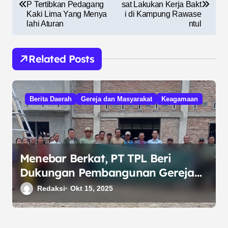
P Tertibkan Pedagang
sat Lakukan Kerja Bakt
v
Kaki Lima Yang Menya
i di Kampung Rawase
lahi Aturan
ntul
i
g
Related Posts
a
s
i
Berita Daerah
Gereja dan Masyarakat
Keagamaan
p
o
s
Menebar Berkat, PT TPL Beri
Dukungan Pembangunan Gereja
HKBP Aek Raja
Redaksi
Okt 15, 2025