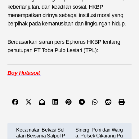
keberlanjutan, dan keadilan sosial, HKBP
menempatkan dirinya sebagai institusi moral yang
berpihak pada kemanusiaan dan lingkungan hidup.
Berdasarkan siaran pers Ephorus HKBP tentang
penutupan PT Toba Pulp Lestari (TPL):
Boy Hutasoit
N
Kecamatan Bekasi Sel
Sinergi Polri dan Warg
a
atan Bersama Satpol P
a: Polsek Cikarang Pu