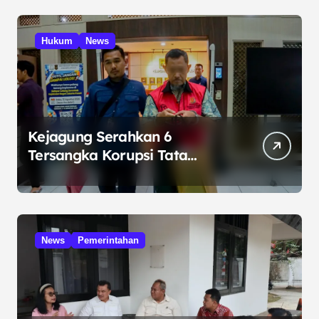
Hukum
News
Kejagung Serahkan 6
Tersangka Korupsi Tata
Kelola Minyak ke Penuntut
Umum
News
Pemerintahan