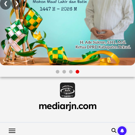
❮
❯
Skip
to
content
mediarjn.com