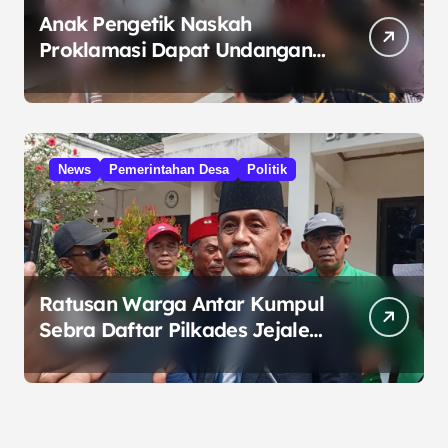
Anak Pengetik Naskah
Proklamasi Dapat Undangan
HUT RI dari Presiden
Prabowo
News
Pemerintahan Desa
Politik
Ratusan Warga Antar Kumpul
Sebra Daftar Pilkades Jejalen
Jaya, Serukan Pemilu Damai