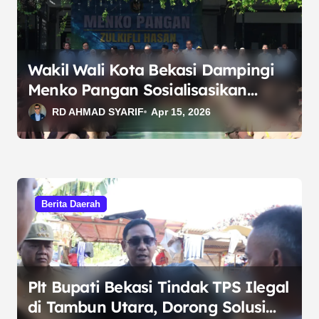
Wakil Wali Kota Bekasi Dampingi
Menko Pangan Sosialisasikan
Program MBG dan Tinjau Pasar
RD AHMAD SYARIF
Apr 15, 2026
Murah
Berita Daerah
Plt Bupati Bekasi Tindak TPS Ilegal
di Tambun Utara, Dorong Solusi