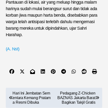
Pantauan di lokasi, air yang meluap hingga malam
harinya sudah mulai berangsur surut dan tidak ada
korban jiwa maupun harta benda, disebabkan para
warga telah antisipasi terlebih dahulu mengemasi
barang mereka untuk dipindahkan, ujar Sahri
Harahap.
(A. Nst)
N
Hari Ini Jembatan Sem
Pedagang Z-Chicken
a
entara Kemang Pratam
BAZNAS Jakarta Barat
a Resmi Dibuka
Bagikan Takjil Gratis
v