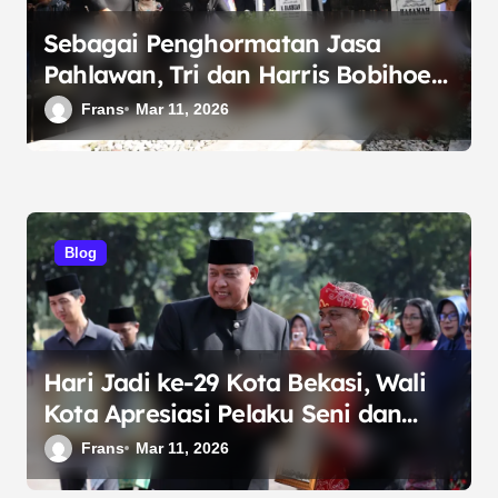
Sebagai Penghormatan Jasa
Pahlawan, Tri dan Harris Bobihoe
Sematkan Helm di Makam Matnuin
Frans
Mar 11, 2026
Hasibuan.
Blog
Hari Jadi ke-29 Kota Bekasi, Wali
Kota Apresiasi Pelaku Seni dan
Budaya Daerah
Frans
Mar 11, 2026