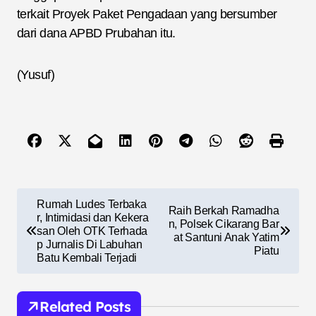
terkait Proyek Paket Pengadaan yang bersumber
dari dana APBD Prubahan itu.
(Yusuf)
N
Rumah Ludes Terbaka
Raih Berkah Ramadha
a
r, Intimidasi dan Kekera
n, Polsek Cikarang Bar
san Oleh OTK Terhada
at Santuni Anak Yatim
v
p Jurnalis Di Labuhan
Piatu
Batu Kembali Terjadi
i
g
Related Posts
a