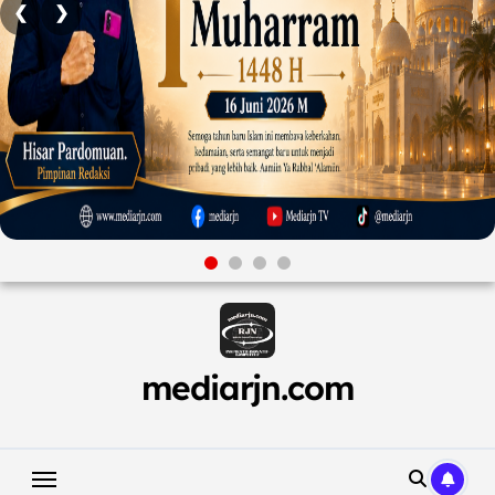
❮
❯
Skip
to
content
mediarjn.com