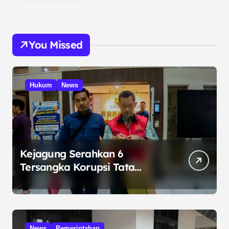
You Missed
Hukum
News
Kejagung Serahkan 6
Tersangka Korupsi Tata
Kelola Minyak ke Penuntut
Umum
News
Pemerintahan