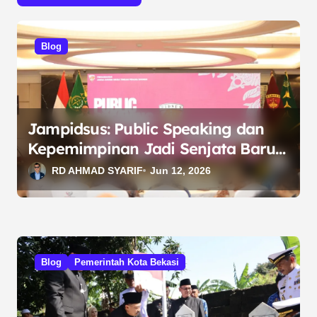
s
i
Blog
p
o
s
Jampidsus: Public Speaking dan
Kepemimpinan Jadi Senjata Baru
Berantas Korupsi
RD AHMAD SYARIF
Jun 12, 2026
Blog
Pemerintah Kota Bekasi