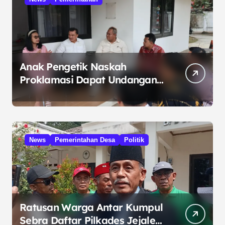
Anak Pengetik Naskah
Proklamasi Dapat Undangan
HUT RI dari Presiden
Prabowo
News
Pemerintahan Desa
Politik
Ratusan Warga Antar Kumpul
Sebra Daftar Pilkades Jejalen