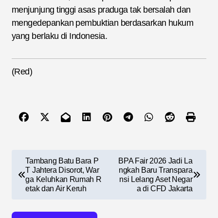
menjunjung tinggi asas praduga tak bersalah dan
mengedepankan pembuktian berdasarkan hukum
yang berlaku di Indonesia.
(Red)
N
Tambang Batu Bara P
BPA Fair 2026 Jadi La
a
T Jahtera Disorot, War
ngkah Baru Transpara
ga Keluhkan Rumah R
nsi Lelang Aset Negar
v
etak dan Air Keruh
a di CFD Jakarta
i