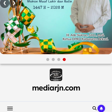
❮
❯
Skip
to
content
mediarjn.com