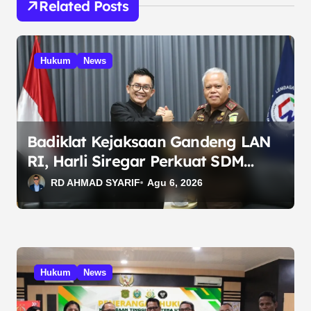
g
Related Posts
a
s
Hukum
News
i
p
o
s
Badiklat Kejaksaan Gandeng LAN
RI, Harli Siregar Perkuat SDM
Penegak Hukum
RD AHMAD SYARIF
Agu 6, 2026
Hukum
News