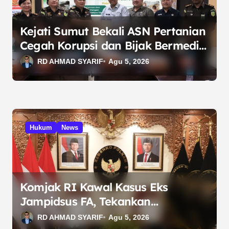
Kejati Sumut Bekali ASN Pertanian
Cegah Korupsi dan Bijak Bermedia
Sosial
RD AHMAD SYARIF
Agu 5, 2026
Hukum
News
Komjak RI Kawal Kasus Eks
Jampidsus FA, Tekankan
Transparansi dan Independensi
RD AHMAD SYARIF
Agu 5, 2026