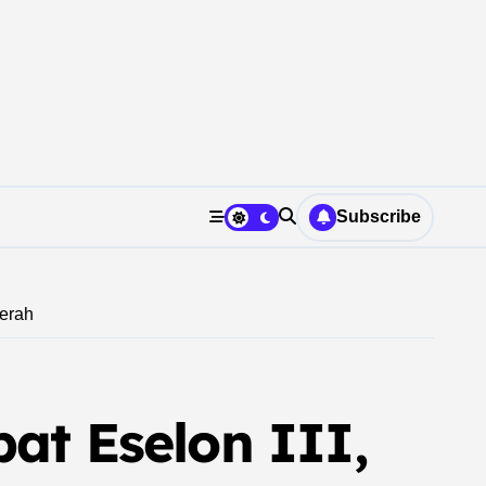
Subscribe
aerah
at Eselon III,