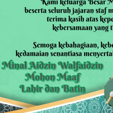
dsus FA, Tekankan Transparansi dan Independensi
 Daftar Pilkades Jejalen Jaya, Serukan Pemilu Damai
a Tirta Patriot Minta Maaf atas Penurunan Kualitas Air