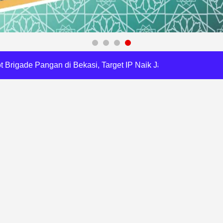
gawasan, Pemkot Bekasi Targetkan Skor MCSP KPK Naik
RI, Harli Siregar Perkuat SDM Penegak Hukum
 Cegah Korupsi dan Bijak Bermedia Sosial
 Brigade Pangan di Bekasi, Target IP Naik Jadi 300
Pencemaran Kali Cileungsi, Kualitas Air Lampaui Baku Mutu
Harris Bobihoe Dorong Inovasi Jadi Solusi Nyata
orupsi, Kota Bekasi Perkuat Tata Kelola Lahan
dsus FA, Tekankan Transparansi dan Independensi
 Daftar Pilkades Jejalen Jaya, Serukan Pemilu Damai