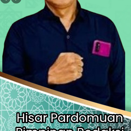
Komjak RI Kawal Kasus Eks Jampi
Ratusan Warga Antar Kumpul Sebra
Kali Bekasi Tercemar Berat, Perumd