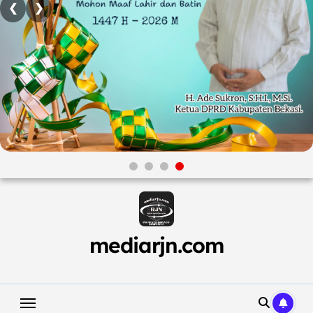
❮
❯
Skip
to
content
mediarjn.com