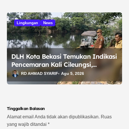
Lingkungan
News
DLH Kota Bekasi Temukan Indikasi
Pencemaran Kali Cileungsi,
Kualitas Air Lampaui Baku Mutu
RD AHMAD SYARIF
Agu 5, 2026
Tinggalkan Balasan
Alamat email Anda tidak akan dipublikasikan.
Ruas
yang wajib ditandai
*