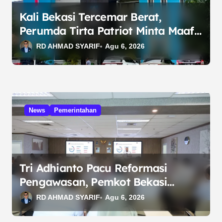
Kali Bekasi Tercemar Berat,
Perumda Tirta Patriot Minta Maaf
atas Penurunan Kualitas Air
RD AHMAD SYARIF
Agu 6, 2026
News
Pemerintahan
Tri Adhianto Pacu Reformasi
Pengawasan, Pemkot Bekasi
Targetkan Skor MCSP KPK Naik
RD AHMAD SYARIF
Agu 6, 2026