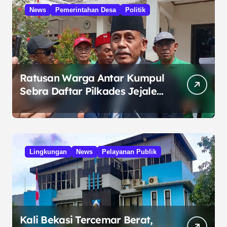
News
Pemerintahan Desa
Politik
Ratusan Warga Antar Kumpul
Sebra Daftar Pilkades Jejalen
Jaya, Serukan Pemilu Damai
Lingkungan
News
Pelayanan Publik
Kali Bekasi Tercemar Berat,