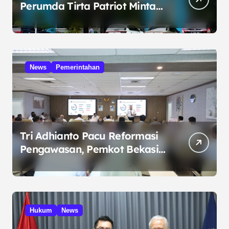
Perumda Tirta Patriot Minta
Maaf atas Penurunan Kualitas
Air
News
Pemerintahan
Tri Adhianto Pacu Reformasi
Pengawasan, Pemkot Bekasi
Targetkan Skor MCSP KPK
Naik
Hukum
News