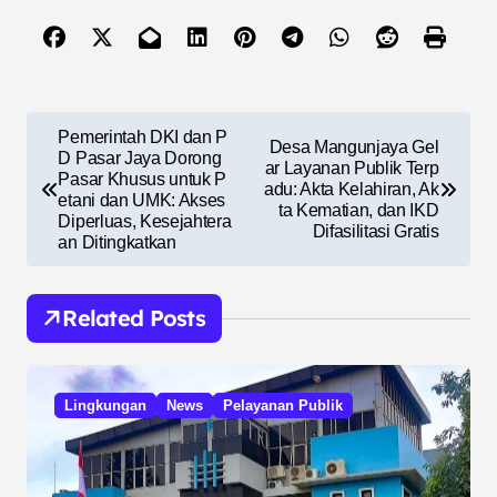
N
Pemerintah DKI dan P
Desa Mangunjaya Gel
a
D Pasar Jaya Dorong
ar Layanan Publik Terp
Pasar Khusus untuk P
adu: Akta Kelahiran, Ak
v
etani dan UMK: Akses
ta Kematian, dan IKD
Diperluas, Kesejahtera
i
Difasilitasi Gratis
an Ditingkatkan
g
a
Related Posts
s
i
Lingkungan
News
Pelayanan Publik
p
o
s