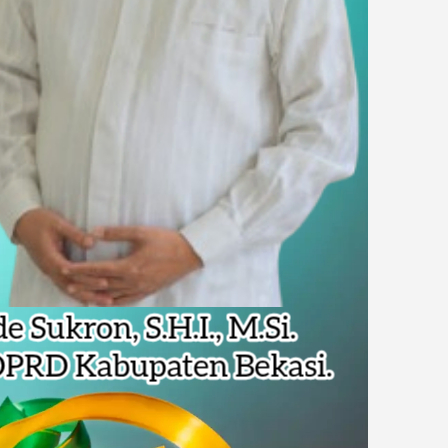
Pencemaran Kali Cileungsi, Kualitas Air Lampaui Baku Mutu
piade Matematika Internasional di Malaysia
rupsi Tata Kelola Minyak ke Penuntut Umum
 Dapat Undangan HUT RI dari Presiden Prabowo