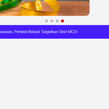
 Daftar Pilkades Jejalen Jaya, Serukan Pemilu Damai
a Tirta Patriot Minta Maaf atas Penurunan Kualitas Air
gawasan, Pemkot Bekasi Targetkan Skor MCSP KPK Naik
RI, Harli Siregar Perkuat SDM Penegak Hukum
 Cegah Korupsi dan Bijak Bermedia Sosial
 Brigade Pangan di Bekasi, Target IP Naik Jadi 300
Pencemaran Kali Cileungsi, Kualitas Air Lampaui Baku Mutu
piade Matematika Internasional di Malaysia