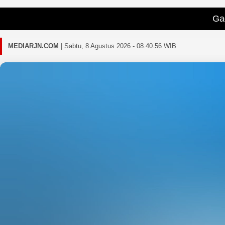
Gagal memuat ber
MEDIARJN.COM
|
Sabtu, 8 Agustus 2026 - 08.40.58 WIB