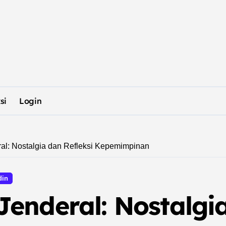
si
Login
al: Nostalgia dan Refleksi Kepemimpinan
din
enderal: Nostalgia