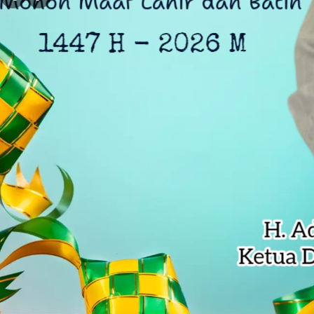
DLH Kota Bekasi Temukan Indikasi 
Siswa SD di Bekasi Raih Emas Olim
Kejagung Serahkan 6 Tersangka Ko
Anak Pengetik Naskah Proklamasi