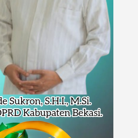
Pencemaran Kali Cileungsi, Kualitas Air Lampaui Baku Mutu
piade Matematika Internasional di Malaysia
rupsi Tata Kelola Minyak ke Penuntut Umum
 Dapat Undangan HUT RI dari Presiden Prabowo