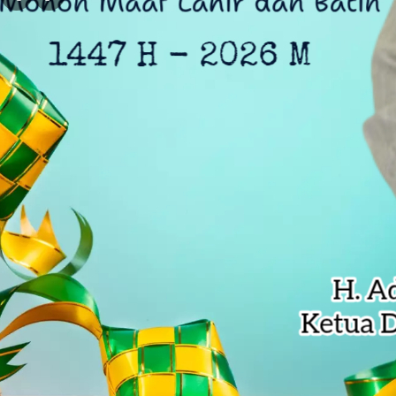
DLH Kota Bekasi Temukan Indikasi 
Siswa SD di Bekasi Raih Emas Olim
Kejagung Serahkan 6 Tersangka Ko
Anak Pengetik Naskah Proklamasi