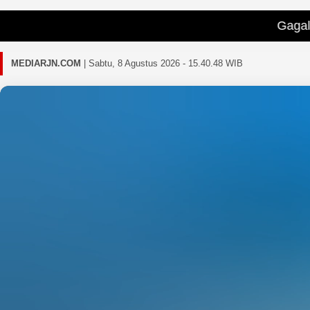
Gagal memuat berit
MEDIARJN.COM
|
Sabtu, 8 Agustus 2026 - 15.40.50 WIB