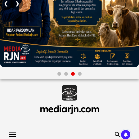
❮
❯
Skip
to
content
mediarjn.com