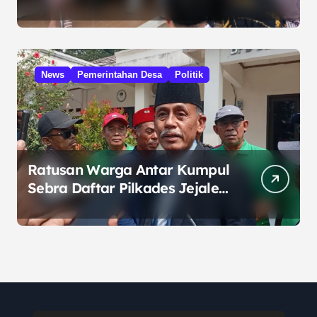
HUT RI dari Presiden
Prabowo
News
Pemerintahan Desa
Politik
Ratusan Warga Antar Kumpul
Sebra Daftar Pilkades Jejalen
Jaya, Serukan Pemilu Damai