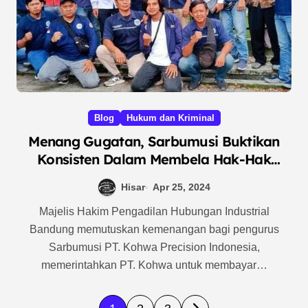
Blog
Hukum dan Kriminal
Menang Gugatan, Sarbumusi Buktikan
Konsisten Dalam Membela Hak-Hak
Pengurus dan Anggotanya
Hisar
Apr 25, 2024
Majelis Hakim Pengadilan Hubungan Industrial
Bandung memutuskan kemenangan bagi pengurus
Sarbumusi PT. Kohwa Precision Indonesia,
memerintahkan PT. Kohwa untuk membayar…
P