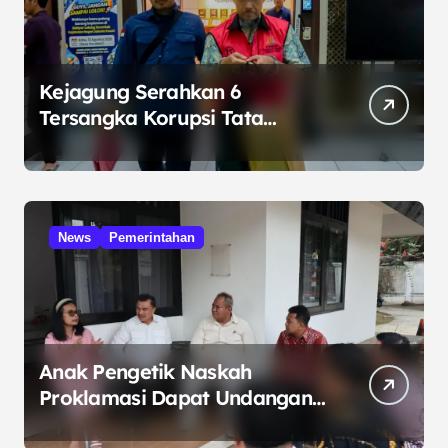
Kejagung Serahkan 6
Tersangka Korupsi Tata
Kelola Minyak ke Penuntut
Umum
News
Pemerintahan
Anak Pengetik Naskah
Proklamasi Dapat Undangan
HUT RI dari Presiden