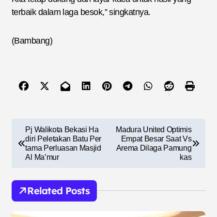
terbaik dalam laga besok,” singkatnya.
(Bambang)
N
Pj Walikota Bekasi Ha
Madura United Optimis
a
diri Peletakan Batu Per
Empat Besar Saat Vs
tama Perluasan Masjid
Arema Dilaga Pamung
v
Al Ma’mur
kas
i
g
Related Posts
a