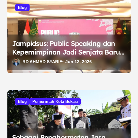
s
Blog
i
p
o
s
Jampidsus: Public Speaking dan
Kepemimpinan Jadi Senjata Baru
Berantas Korupsi
RD AHMAD SYARIF
Jun 12, 2026
Blog
Pemerintah Kota Bekasi
Sebagai Penghormatan Jasa