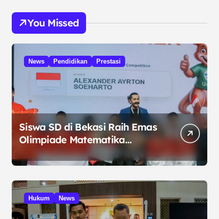
You Missed
News
Pendidikan
Prestasi
Siswa SD di Bekasi Raih Emas
Olimpiade Matematika
Internasional di Malaysia
Hukum
News