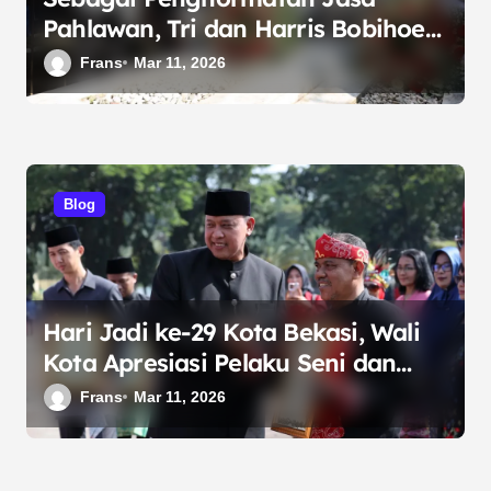
Pahlawan, Tri dan Harris Bobihoe
Sematkan Helm di Makam Matnuin
Frans
Mar 11, 2026
Hasibuan.
Blog
Hari Jadi ke-29 Kota Bekasi, Wali
Kota Apresiasi Pelaku Seni dan
Budaya Daerah
Frans
Mar 11, 2026