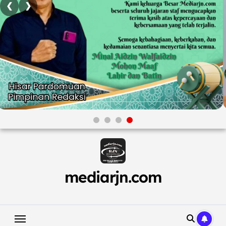
❮
❯
Skip
to
content
mediarjn.com