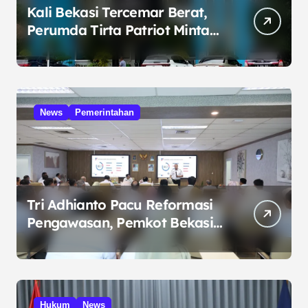
Kali Bekasi Tercemar Berat,
Perumda Tirta Patriot Minta
Maaf atas Penurunan Kualitas
Air
News
Pemerintahan
Tri Adhianto Pacu Reformasi
Pengawasan, Pemkot Bekasi
Targetkan Skor MCSP KPK
Naik
Hukum
News