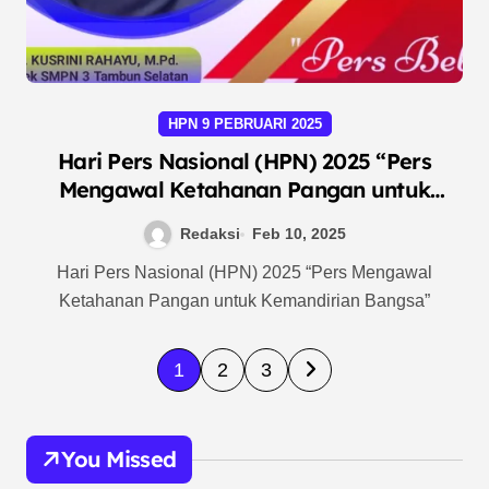
HPN 9 PEBRUARI 2025
Hari Pers Nasional (HPN) 2025 “Pers
Mengawal Ketahanan Pangan untuk
Kemandirian Bangsa”
Redaksi
Feb 10, 2025
Hari Pers Nasional (HPN) 2025 “Pers Mengawal
Ketahanan Pangan untuk Kemandirian Bangsa”
P
1
2
3
a
g
You Missed
i