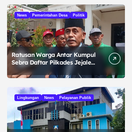
n
a
News
Pemerintahan Desa
Politik
s
i
p
o
Ratusan Warga Antar Kumpul
Sebra Daftar Pilkades Jejalen
s
Jaya, Serukan Pemilu Damai
Lingkungan
News
Pelayanan Publik