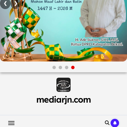
❮
❯
Skip
to
content
mediarjn.com